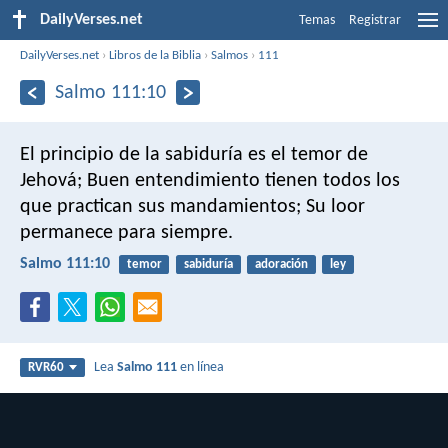
DailyVerses.net
Temas
Registrar
DailyVerses.net
›
Libros de la Biblia
›
Salmos
›
111
Salmo 111:10
El principio de la sabiduría es el temor de
Jehová;
Buen entendimiento tienen todos los
que practican sus mandamientos;
Su loor
permanece para siempre.
Salmo 111:10
temor
sabiduría
adoración
ley
Lea
Salmo 111
en línea
RVR60