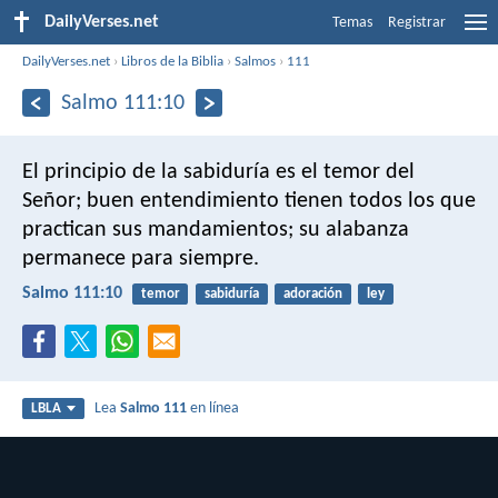
DailyVerses.net
Temas
Registrar
DailyVerses.net
›
Libros de la Biblia
›
Salmos
›
111
Salmo 111:10
El principio de la sabiduría es el temor del
Señor;
buen entendimiento tienen todos los que
practican sus mandamientos;
su alabanza
permanece para siempre.
Salmo 111:10
temor
sabiduría
adoración
ley
Lea
Salmo 111
en línea
LBLA