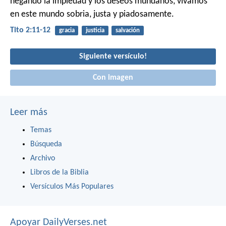
negando la impiedad y los deseos mundanos, vivamos
en este mundo sobria, justa y piadosamente.
Tito 2:11-12
gracia
justicia
salvación
Siguiente versículo!
Con imagen
Leer más
Temas
Búsqueda
Archivo
Libros de la Biblia
Versículos Más Populares
Apoyar DailyVerses.net