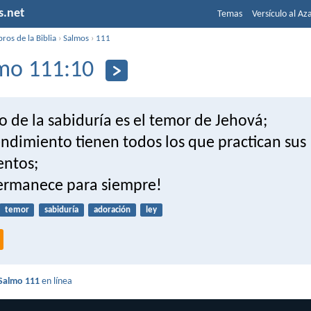
s.net
Temas
Versículo al Az
bros de la Biblia
›
Salmos
›
111
mo 111:10
io de la sabiduría es el temor de Jehová;
ndimiento tienen todos los que practican sus
ntos;
permanece para siempre!
temor
sabiduría
adoración
ley
Salmo 111
en línea