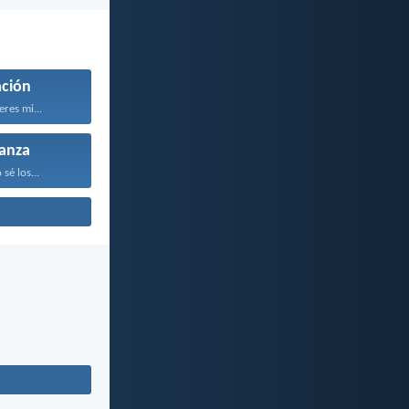
ción
eres mi...
anza
sé los...