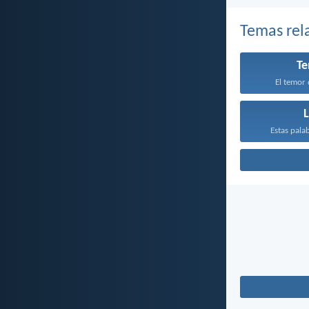
Temas rel
T
El temor 
Estas pala