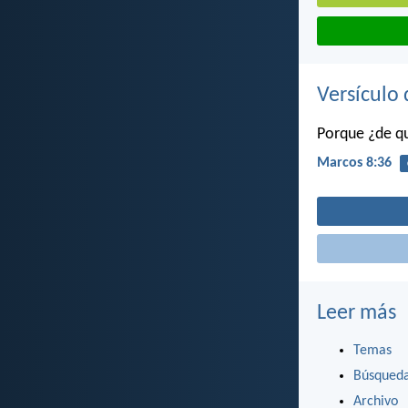
Versículo 
Porque ¿de qu
Marcos 8:36
Leer más
Temas
Búsqued
Archivo