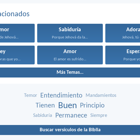
acionados
emor
Sabiduría
Adora
de Jehová...
Porque Jehová da la...
Jehová, tú 
Ley
Amor
Esper
bras que yo...
El amor es sufrido...
Porque yo 
Más Temas...
Entendimiento
Temor
Mandamientos
Buen
Tienen
Principio
Permanece
Sabiduría
Siempre
Buscar versículos de la Biblia