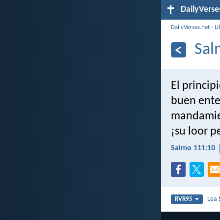
DailyVerse
DailyVerses.net
›
Li
Sal
El princip
buen ente
mandamie
¡su loor 
Salmo 111:10
Lea
RVR95