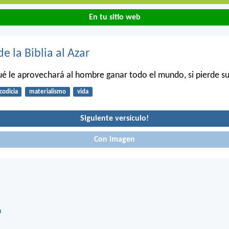
En tu sitio web
de la Biblia al Azar
é le aprovechará al hombre ganar todo el mundo, si pierde s
codicia
materialismo
vida
Siguiente versículo!
Con imagen
a