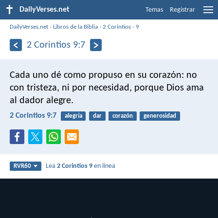
DailyVerses.net
Temas
Registrar
DailyVerses.net
›
Libros de la Biblia
›
2 Corintios
›
9
2 Corintios 9:7
Cada uno dé como propuso en su corazón: no
con tristeza, ni por necesidad, porque Dios ama
al dador alegre.
2 Corintios 9:7
alegría
dar
corazón
generosidad
Lea
2 Corintios 9
en línea
RVR60