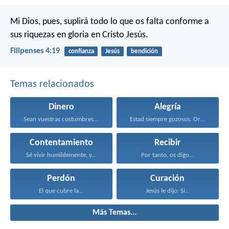
Mi Dios, pues, suplirá todo lo que os falta conforme a
sus riquezas en gloria en Cristo Jesús.
Filipenses 4:19
confianza
Jesús
bendición
Temas relacionados
Dinero
Alegría
Sean vuestras costumbres sin...
Estad siempre gozosos. Orad...
Contentamiento
Recibir
Sé vivir humildemente, y...
Por tanto, os digo...
Perdón
Curación
El que cubre la...
Jesús le dijo: Si...
Más Temas...