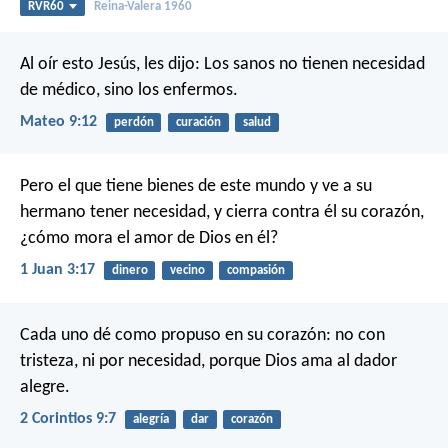
RVR60
Reina-Valera 1960
Al oír esto Jesús, les dijo: Los sanos no tienen necesidad
de médico, sino los enfermos.
Mateo 9:12
perdón
curación
salud
Pero el que tiene bienes de este mundo y ve a su
hermano tener necesidad, y cierra contra él su corazón,
¿cómo mora el amor de Dios en él?
1 Juan 3:17
dinero
vecino
compasión
Cada uno dé como propuso en su corazón: no con
tristeza, ni por necesidad, porque Dios ama al dador
alegre.
2 Corintios 9:7
alegría
dar
corazón