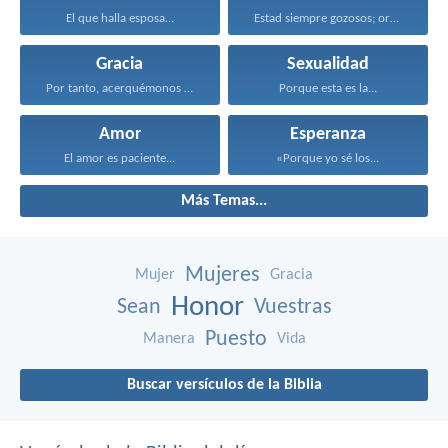
El que halla esposa...
Estad siempre gozosos; orad...
Gracia
Sexualidad
Por tanto, acerquémonos con...
Porque esta es la...
Amor
Esperanza
El amor es paciente...
«Porque yo sé los...
Más Temas...
Mujeres
Mujer
Gracia
Honor
Sean
Vuestras
Puesto
Manera
Vida
Buscar versículos de la Biblia