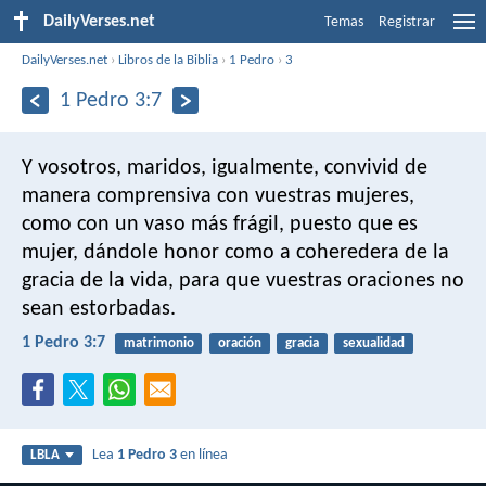
DailyVerses.net
Temas
Registrar
DailyVerses.net
›
Libros de la Biblia
›
1 Pedro
›
3
1 Pedro 3:7
Y vosotros, maridos, igualmente, convivid de
manera comprensiva con vuestras mujeres,
como con un vaso más frágil, puesto que es
mujer, dándole honor como a coheredera de la
gracia de la vida, para que vuestras oraciones no
sean estorbadas.
1 Pedro 3:7
matrimonio
oración
gracia
sexualidad
Lea
1 Pedro 3
en línea
LBLA