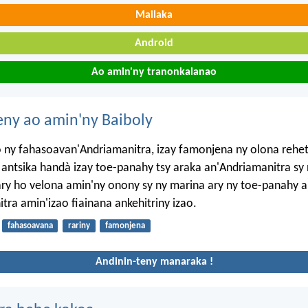
Mailaka
Android
Ao amin'ny tranonkalanao
eny ao amin'ny Baiboly
 ny fahasoavan'Andriamanitra, izay famonjena ny olona rehet
ntsika handà izay toe-panahy tsy araka an'Andriamanitra sy n
ary ho velona amin'ny onony sy ny marina ary ny toe-panahy 
tra amin'izao fiainana ankehitriny izao.
fahasoavana
rariny
famonjena
Andinin-teny manaraka !