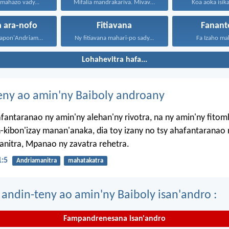
y mahazo vady...
Mifalia mandrakariva. Mivavaha, ka...
Koa aoka isika
a ara-nofo
Fitiavana
Fanant
Fa izao no sitrapon'Andriamanitra...
Ny fitiavana mahari-po sady...
Fa Izaho mah
Lohahevitra hafa...
eny ao amin'ny Baiboly androany
afantaranao ny amin'ny alehan'ny rivotra, na ny amin'ny fito
-kibon'izay manan'anaka, dia toy izany no tsy ahafantaranao 
nitra, Mpanao ny zavatra rehetra.
1:5
Andriamanitra
mahatakatra
 andin-teny ao amin'ny Baiboly isan'andro :
Fampandrenesana isan'andro