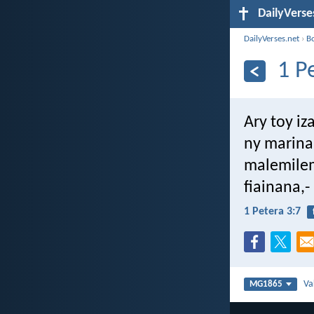
DailyVerse
DailyVerses.net
›
B
1 P
Ary toy iz
ny marina
malemilem
fiainana,
1 Petera 3:7
Va
MG1865