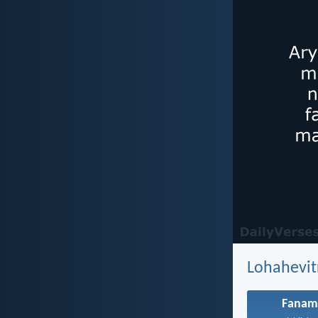
Lohahevit
Fanam