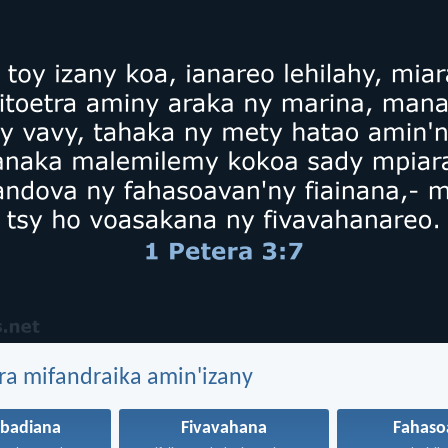
ra mifandraika amin'izany
badiana
Fivavahana
Fahaso