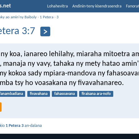
s.net
Lohahevitra
Andinin-teny kisendrasendra
Fanora
oky ao amin'ny Baiboly
›
1 Petera
›
3
etera 3:7
any koa, ianareo lehilahy, miaraha mitoetra a
, manaja ny vavy, tahaka ny mety hatao amin
y kokoa sady mpiara-mandova ny fahasoava
- mba tsy ho voasakana ny fivavahanareo.
fanambadiana
fivavahana
fahasoavana
firaisana ara-nofo
kio
1 Petera 3
an-dalana