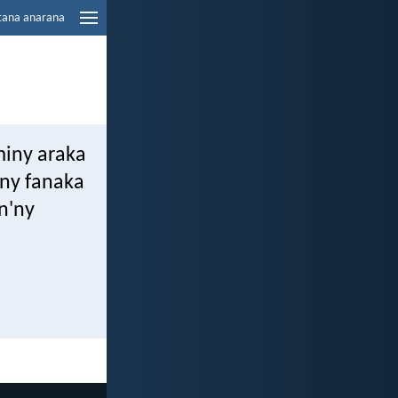
tana anarana
miny araka
'ny fanaka
n'ny