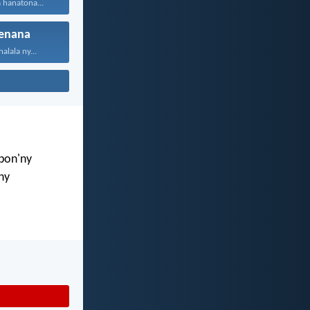
 hanatona...
enana
alala ny...
mbon'ny
ny