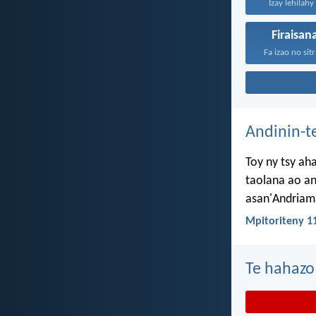
Izay lehilah
Firaisan
Andinin-t
Toy ny tsy ah
taolana ao an
asan'Andriama
Mpitoriteny 1
Te hahazo