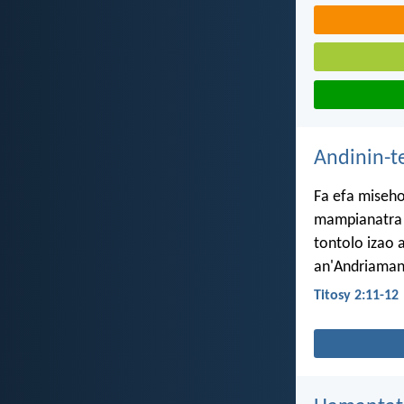
Andinin-t
Fa efa miseho
mampianatra a
tontolo izao 
an'Andriamani
Titosy 2:11-12