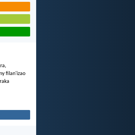
ra,
y filan'izao
araka