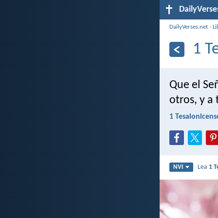
DailyVerse
DailyVerses.net
›
Li
1 T
Que el Se
otros, y a
1 Tesalonicens
Lea
1 T
NVI