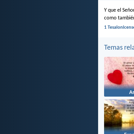
Y que el Seño
como también
1 Tesalonicens
Temas rel
A