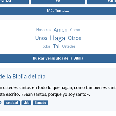
eranza
Fe
Fami
Más Temas...
Amen
Nosotros
Como
Haga
Unos
Otros
Tal
Todos
Ustedes
Buscar versículos de la Biblia
de la Biblia del día
n ustedes santos en todo lo que hagan, como también es sant
stá escrito: «Sean santos, porque yo soy santo».
6
santidad
vida
llamado