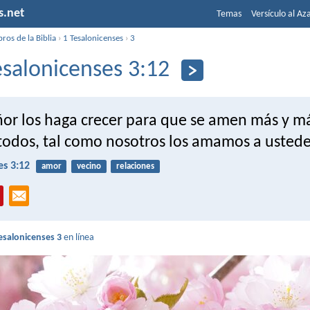
s.net
Temas
Versículo al Az
bros de la Biblia
›
1 Tesalonicenses
›
3
esalonicenses 3:12
ñor los haga crecer para que se amen más y m
 todos, tal como nosotros los amamos a ustede
es 3:12
amor
vecino
relaciones
esalonicenses 3
en línea