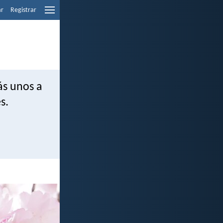
ar
Registrar
ás unos a
s.