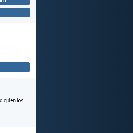
lia
o quien los