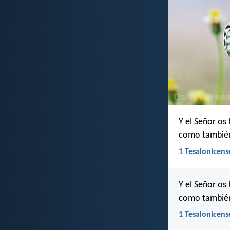
Y el Señor os
como también
1 Tesalonicens
Y el Señor os
como también
1 Tesalonicens