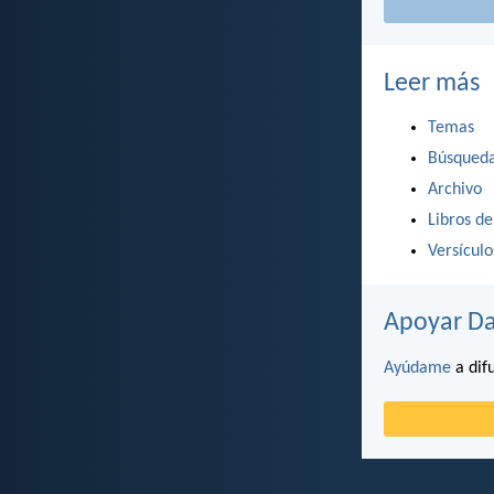
Leer más
Temas
Búsqued
Archivo
Libros de
Versícul
Apoyar Da
Ayúdame
a difu