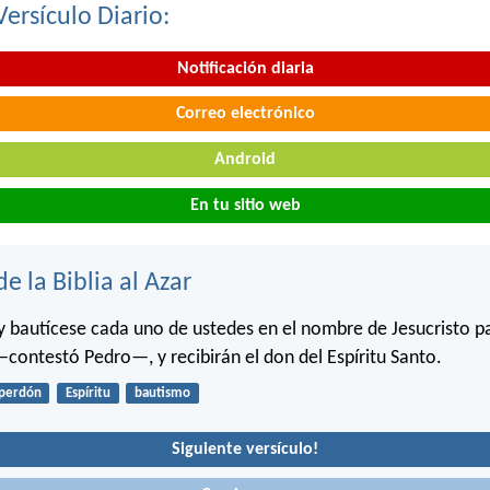
Versículo Diario:
Notificación diaria
Correo electrónico
Android
En tu sitio web
de la Biblia al Azar
y bautícese cada uno de ustedes en el nombre de Jesucristo p
contestó Pedro—, y recibirán el don del Espíritu Santo.
perdón
Espíritu
bautismo
Siguiente versículo!