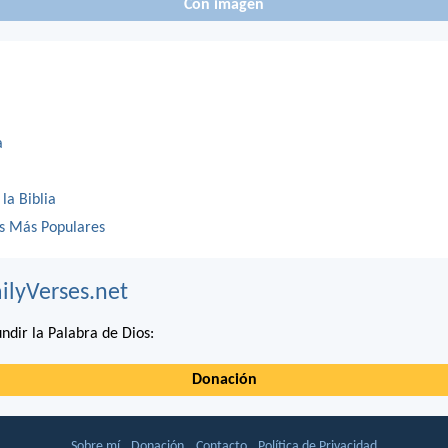
Con imagen
a
 la Biblia
os Más Populares
ilyVerses.net
ndir la Palabra de Dios:
Donación
Sobre mí
Donación
Contacto
Política de Privacidad