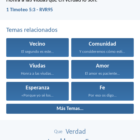
Honra a las viudas que en verdad lo son.
1 Timoteo 5:3 - RVR95
Temas relacionados
Vecino
Comunidad
El segundo es este...
Y consideremos cómo estimularnos...
Viudas
Amor
Honra a las viudas...
El amor es paciente...
Esperanza
Fe
«Porque yo sé los...
Por eso os digo...
Más Temas...
Verdad
Que