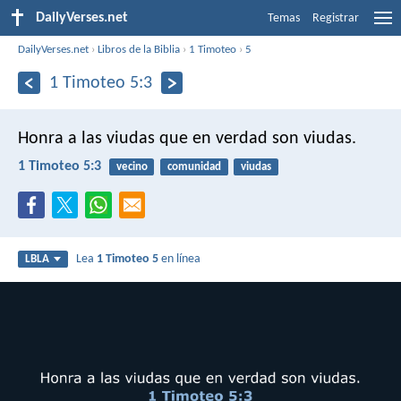
DailyVerses.net
Temas
Registrar
DailyVerses.net
›
Libros de la Biblia
›
1 Timoteo
›
5
1 Timoteo 5:3
Honra a las viudas que en verdad son viudas.
1 Timoteo 5:3
vecino
comunidad
viudas
Lea
1 Timoteo 5
en línea
LBLA