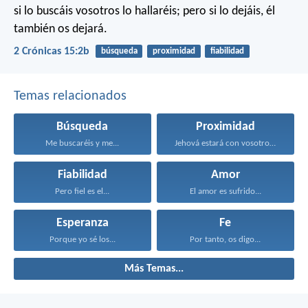
si lo buscáis vosotros lo hallaréis; pero si lo dejáis, él
también os dejará.
2 Crónicas 15:2b
búsqueda
proximidad
fiabilidad
Temas relacionados
Búsqueda
Proximidad
Me buscaréis y me...
Jehová estará con vosotros...
Fiabilidad
Amor
Pero fiel es el...
El amor es sufrido...
Esperanza
Fe
Porque yo sé los...
Por tanto, os digo...
Más Temas...