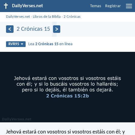
DailyVerses.net
Temas
Registrar
DailyVerses.net
›
Libros de la Biblia
›
2 Crónicas
2 Crónicas 15
Lea
2 Crónicas 15
en línea
RVR95
Jehová estará con vosotros si vosotros estáis con él; y