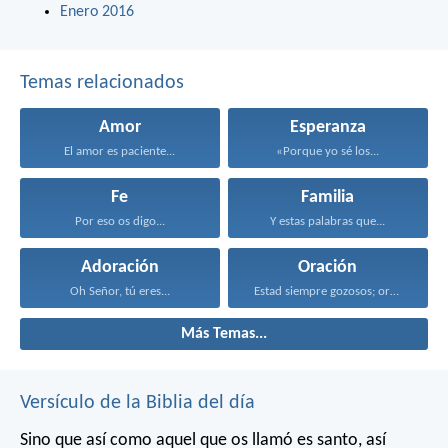
Enero 2016
Temas relacionados
Amor
Esperanza
El amor es paciente...
«Porque yo sé los...
Fe
Familia
Por eso os digo...
Y estas palabras que...
Adoración
Oración
Oh Señor, tú eres...
Estad siempre gozosos; orad...
Más Temas...
Versículo de la Biblia del día
Sino que así como aquel que os llamó es santo, así