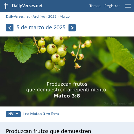
DailyVerses.net
Temas
Registrar
DailyVerses.net
›
Archivo
›
2025
›
Marzo
5 de marzo de 2025
Lea
Mateo 3
en línea
NVI
Produzcan frutos que demuestren