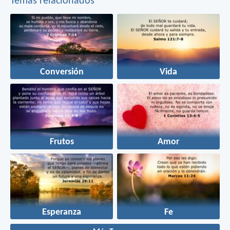
Temas relacionados
Conversión
Vida
Frutos
Amor
Esperanza
Fe