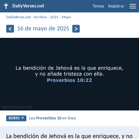
DailyVerses.net
Temas
Registrar
DailyVerses.net
›
Archivo
›
2025
›
Mayo
16 de mayo de 2025
Lea
Proverbios 10
en línea
RVR95
La bendición de Jehová es la que enriquece,
y no