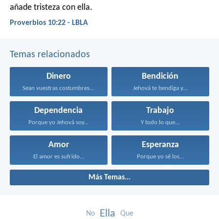
añade tristeza con ella.
Proverbios 10:22 - LBLA
Temas relacionados
Dinero
Bendición
Sean vuestras costumbres sin...
Jehová te bendiga y...
Dependencia
Trabajo
Porque yo Jehová soy...
Y todo lo que...
Amor
Esperanza
El amor es sufrido...
Porque yo sé los...
Más Temas...
Ella
No
Que