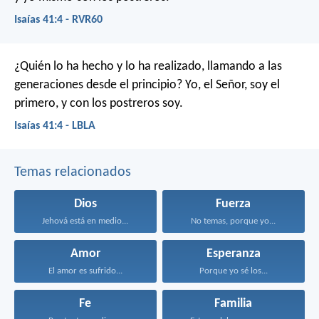
Isaías 41:4 - RVR60
¿Quién lo ha hecho y lo ha realizado,
llamando a las
generaciones desde el principio?
Yo, el Señor, soy el
primero, y con los postreros soy.
Isaías 41:4 - LBLA
Temas relacionados
Dios
Fuerza
Jehová está en medio...
No temas, porque yo...
Amor
Esperanza
El amor es sufrido...
Porque yo sé los...
Fe
Familia