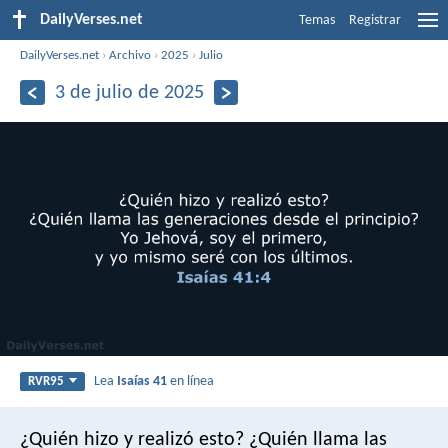
DailyVerses.net
Temas
Registrar
DailyVerses.net
›
Archivo
›
2025
›
Julio
3 de julio de 2025
Lea
Isaías 41
en línea
RVR95
¿Quién hizo y realizó esto?
¿Quién llama las