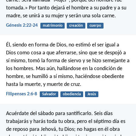
carne! Será llamada “Mujer”, porque del hombre fue
tomada.» Por tanto dejará el hombre a su padre y a su
madre, se unirá a su mujer y serán una sola carne.
Génesis 2:22-24
matrimonio
creación
cuerpo
Él, siendo en forma de Dios,
no estimó el ser igual a
Dios como cosa a que aferrarse,
sino que se despojó a
sí mismo,
tomó la forma de siervo
y se hizo semejante a
los hombres.
Mas aún, hallándose en la condición de
hombre,
se humilló a sí mismo,
haciéndose obediente
hasta la muerte,
y muerte de cruz.
Filipenses 2:6-8
Salvador
obediencia
Jesús
Acuérdate del sábado para santificarlo. Seis días
trabajarás y harás toda tu obra, pero el séptimo día es
de reposo para Jehová, tu Dios; no hagas en él obra