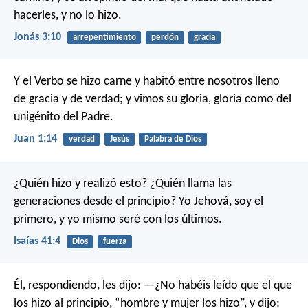
hacerles, y no lo hizo.
Jonás 3:10
arrepentimiento
perdón
gracia
Y el Verbo se hizo carne
y habitó entre nosotros lleno
de gracia y de verdad;
y vimos su gloria,
gloria como del
unigénito del Padre.
Juan 1:14
verdad
Jesús
Palabra de Dios
¿Quién hizo y realizó esto?
¿Quién llama las
generaciones desde el principio?
Yo Jehová, soy el
primero,
y yo mismo seré con los últimos.
Isaías 41:4
Dios
fuerza
Él, respondiendo, les dijo: —¿No habéis leído que el que
los hizo al principio, “hombre y mujer los hizo”, y dijo: