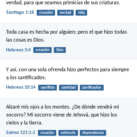
verdad, para que seamos primicias de sus criaturas.
Santiago 1:18
creación
verdad
vida
Toda casa es hecha por alguien; pero el que hizo todas
las cosas es Dios.
Hebreos 3:4
creación
Dios
Y así, con una sola ofrenda hizo perfectos para siempre
a los santificados.
Hebreos 10:14
sacrificio
santidad
purificación
Alzaré mis ojos a los montes.
¿De dónde vendrá mi
socorro?
Mi socorro viene de Jehová,
que hizo los
cielos y la tierra.
Salmo 121:1-2
creación
estímulo
dependencia