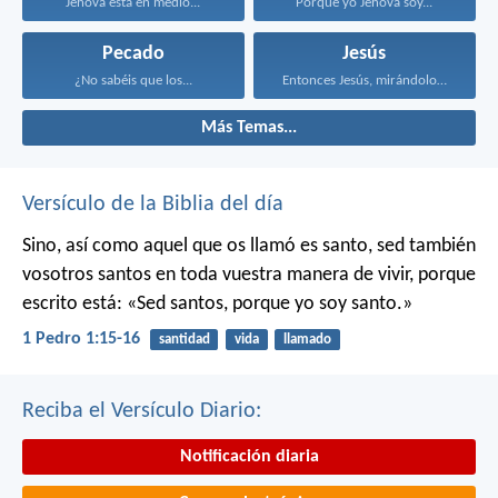
Jehová está en medio...
Porque yo Jehová soy...
Pecado
Jesús
¿No sabéis que los...
Entonces Jesús, mirándolos, dijo...
Más Temas...
Versículo de la Biblia del día
Sino, así como aquel que os llamó es santo, sed también
vosotros santos en toda vuestra manera de vivir, porque
escrito está: «Sed santos, porque yo soy santo.»
1 Pedro 1:15-16
santidad
vida
llamado
Reciba el Versículo Diario:
Notificación diaria