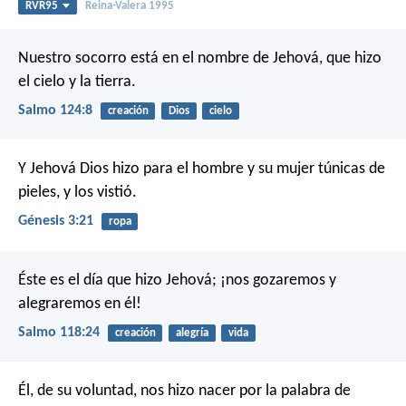
RVR95
Reina-Valera 1995
Nuestro socorro está en el nombre de Jehová,
que hizo
el cielo y la tierra.
Salmo 124:8
creación
Dios
cielo
Y Jehová Dios hizo para el hombre y su mujer túnicas de
pieles, y los vistió.
Génesis 3:21
ropa
Éste es el día que hizo Jehová;
¡nos gozaremos y
alegraremos en él!
Salmo 118:24
creación
alegría
vida
Él, de su voluntad, nos hizo nacer por la palabra de