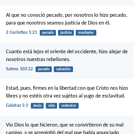
Al que no conoció pecado, por nosotros lo hizo pecado,
para que nosotros seamos justicia de Dios en él.
2 Corintios 5:21
pecado
justicia
mediador
Cuanto está lejos el oriente del occidente,
hizo alejar de
nosotros nuestras rebeliones.
Salmo 103:12
pecado
salvación
Estad, pues, firmes en la libertad con que Cristo nos hizo
libres y no estéis otra vez sujetos al yugo de esclavitud.
Gálatas 5:1
Jesús
vida
redentor
Vio Dios lo que hicieron, que se convirtieron de su mal
camino, y se arrepintió del mal que había anunciado