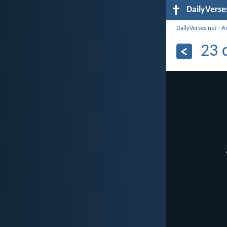
DailyVerse
DailyVerses.net
›
A
23 