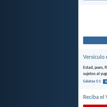
Versículo 
Estad, pues, f
sujetos al yug
Gálatas 5:1
J
Reciba el 