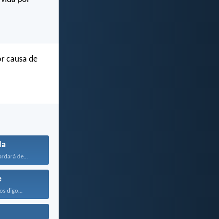
or causa de
da
rdará de...
e
os digo...