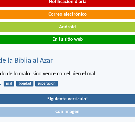
Notificación diaria
Correo electrónico
Android
En tu sitio web
de la Biblia al Azar
do de lo malo, sino vence con el bien el mal.
1
mal
bondad
superación
Siguiente versículo!
Con imagen