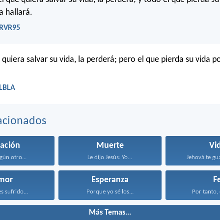
a hallará.
 RVR95
quiera salvar su vida, la perderá; pero el que pierda su vida p
 LBLA
acionados
vación
Muerte
Vi
gún otro...
Le dijo Jesús: Yo...
Jehová te gua
mor
Esperanza
F
s sufrido...
Porque yo sé los...
Por tanto, 
Más Temas...