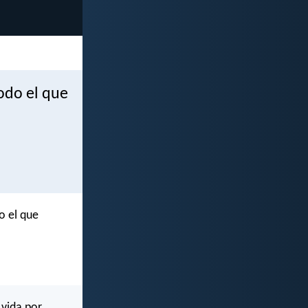
todo el que
o el que
 vida por