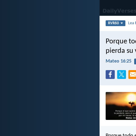
Lea
RVR60
Porque tod
pierda su 
Mateo 16:25
Porque todo el