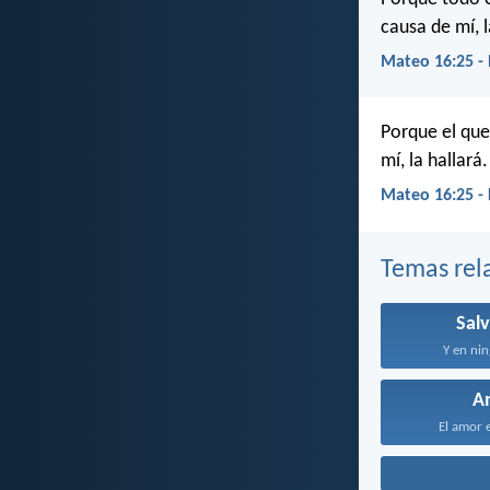
causa de mí, l
Mateo 16:25 -
Porque el que 
mí, la hallará.
Mateo 16:25 -
Temas rel
Sal
Y en nin
A
El amor e