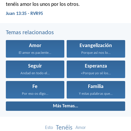
tenéis amor los unos por los otros.
Juan 13:35 - RVR95
Temas relacionados
Amor
Evangelización
El amor es paciente...
Porque así nos lo...
Seguir
Esperanza
Andad en todo el...
«Porque yo sé los...
Fe
Familia
Por eso os digo...
Y estas palabras que...
Más Temas...
Tenéis
Esto
Amor