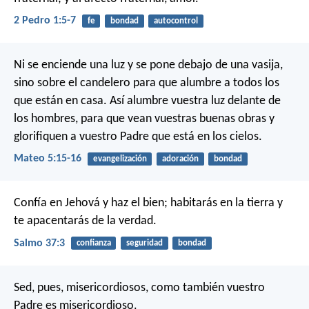
2 Pedro 1:5-7
fe
bondad
autocontrol
Ni se enciende una luz y se pone debajo de una vasija,
sino sobre el candelero para que alumbre a todos los
que están en casa. Así alumbre vuestra luz delante de
los hombres, para que vean vuestras buenas obras y
glorifiquen a vuestro Padre que está en los cielos.
Mateo 5:15-16
evangelización
adoración
bondad
Confía en Jehová y haz el bien;
habitarás en la tierra y
te apacentarás de la verdad.
Salmo 37:3
confianza
seguridad
bondad
Sed, pues, misericordiosos, como también vuestro
Padre es misericordioso.