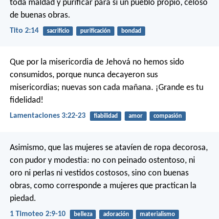
toda maldad y purificar para sí un pueblo propio, celoso
de buenas obras.
Tito 2:14
sacrificio
purificación
bondad
Que por la misericordia de Jehová no hemos sido
consumidos,
porque nunca decayeron sus
misericordias;
nuevas son cada mañana. ¡Grande es tu
fidelidad!
Lamentaciones 3:22-23
fiabilidad
amor
compasión
Asimismo, que las mujeres se atavíen de ropa decorosa,
con pudor y modestia: no con peinado ostentoso, ni
oro ni perlas ni vestidos costosos, sino con buenas
obras, como corresponde a mujeres que practican la
piedad.
1 Timoteo 2:9-10
belleza
adoración
materialismo