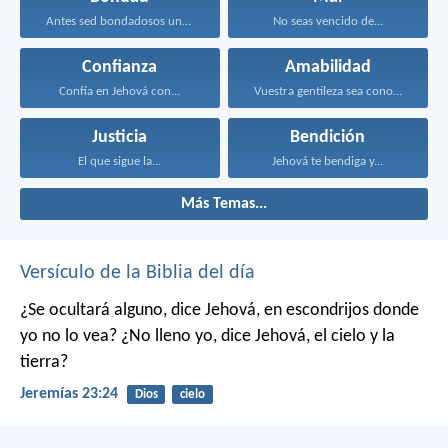
Antes sed bondadosos unos...
No seas vencido de...
Confianza
Amabilidad
Confía en Jehová con...
Vuestra gentileza sea conocida...
Justicia
Bendición
El que sigue la...
Jehová te bendiga y...
Más Temas...
Versículo de la Biblia del día
¿Se ocultará alguno,
dice Jehová,
en escondrijos donde
yo no lo vea?
¿No lleno yo,
dice Jehová,
el cielo y la
tierra?
Jeremías 23:24
Dios
cielo