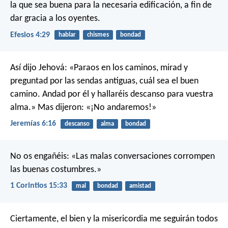
la que sea buena para la necesaria edificación, a fin de
dar gracia a los oyentes.
Efesios 4:29
hablar
chismes
bondad
Así dijo Jehová:
«Paraos en los caminos, mirad
y
preguntad por las sendas antiguas,
cuál sea el buen
camino.
Andad por él y hallaréis descanso para vuestra
alma.»
Mas dijeron: «¡No andaremos!»
Jeremías 6:16
descanso
alma
bondad
No os engañéis: «Las malas conversaciones corrompen
las buenas costumbres.»
1 Corintios 15:33
mal
bondad
amistad
Ciertamente, el bien y la misericordia me seguirán todos