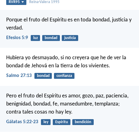
RVR95
Reina-Valera 1995
Porque el fruto del Espíritu es en toda bondad, justicia y
verdad.
Efesios 5:9
luz
bondad
justicia
Hubiera yo desmayado,
si no creyera que he de ver la
bondad de Jehová
en la tierra de los vivientes.
Salmo 27:13
bondad
confianza
Pero el fruto del Espíritu es amor, gozo, paz, paciencia,
benignidad, bondad, fe, mansedumbre, templanza;
contra tales cosas no hay ley.
Gálatas 5:22-23
ley
Espíritu
bendición