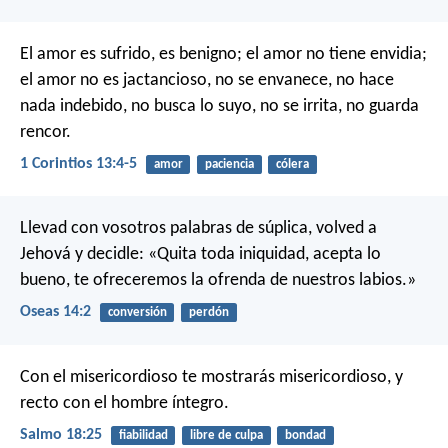
El amor es sufrido, es benigno; el amor no tiene envidia;
el amor no es jactancioso, no se envanece, no hace
nada indebido, no busca lo suyo, no se irrita, no guarda
rencor.
1 Corintios 13:4-5
amor
paciencia
cólera
Llevad con vosotros palabras de súplica,
volved a
Jehová y decidle:
«Quita toda iniquidad,
acepta lo
bueno,
te ofreceremos la ofrenda de nuestros labios.»
Oseas 14:2
conversión
perdón
Con el misericordioso te mostrarás misericordioso,
y
recto con el hombre íntegro.
Salmo 18:25
fiabilidad
libre de culpa
bondad