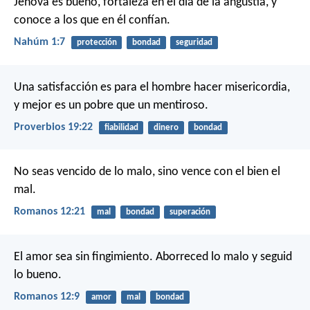
Jehová es bueno,
fortaleza en el día de la angustia,
y
conoce a los que en él confían.
Nahúm 1:7
protección
bondad
seguridad
Una satisfacción es para el hombre hacer misericordia,
y mejor es un pobre que un mentiroso.
Proverbios 19:22
fiabilidad
dinero
bondad
No seas vencido de lo malo, sino vence con el bien el
mal.
Romanos 12:21
mal
bondad
superación
El amor sea sin fingimiento. Aborreced lo malo y seguid
lo bueno.
Romanos 12:9
amor
mal
bondad