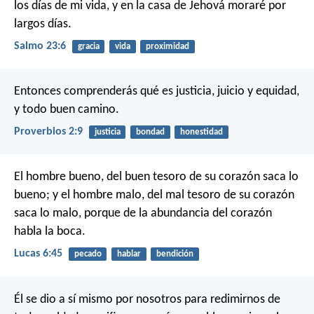
los días de mi vida,
y en la casa de Jehová moraré por
largos días.
Salmo 23:6
gracia
vida
proximidad
Entonces comprenderás qué es justicia, juicio
y equidad,
y todo buen camino.
Proverbios 2:9
justicia
bondad
honestidad
El hombre bueno, del buen tesoro de su corazón saca lo
bueno; y el hombre malo, del mal tesoro de su corazón
saca lo malo, porque de la abundancia del corazón
habla la boca.
Lucas 6:45
pecado
hablar
bendición
Él se dio a sí mismo por nosotros para redimirnos de