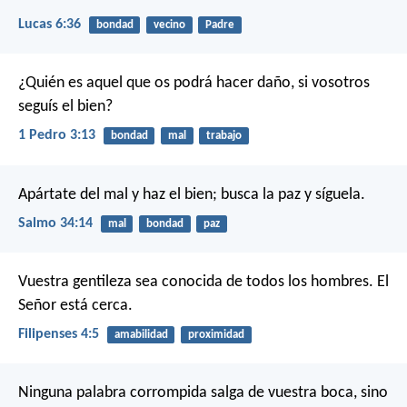
Lucas 6:36
bondad
vecino
Padre
¿Quién es aquel que os podrá hacer daño, si vosotros
seguís el bien?
1 Pedro 3:13
bondad
mal
trabajo
Apártate del mal y haz el bien;
busca la paz y síguela.
Salmo 34:14
mal
bondad
paz
Vuestra gentileza sea conocida de todos los hombres. El
Señor está cerca.
Filipenses 4:5
amabilidad
proximidad
Ninguna palabra corrompida salga de vuestra boca, sino