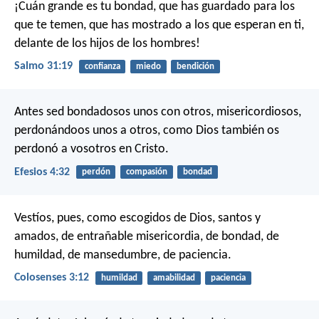
¡Cuán grande es tu bondad,
que has guardado para los
que te temen,
que has mostrado a los que esperan en ti,
delante de los hijos de los hombres!
Salmo 31:19
confianza
miedo
bendición
Antes sed bondadosos unos con otros, misericordiosos,
perdonándoos unos a otros, como Dios también os
perdonó a vosotros en Cristo.
Efesios 4:32
perdón
compasión
bondad
Vestíos, pues, como escogidos de Dios, santos y
amados, de entrañable misericordia, de bondad, de
humildad, de mansedumbre, de paciencia.
Colosenses 3:12
humildad
amabilidad
paciencia