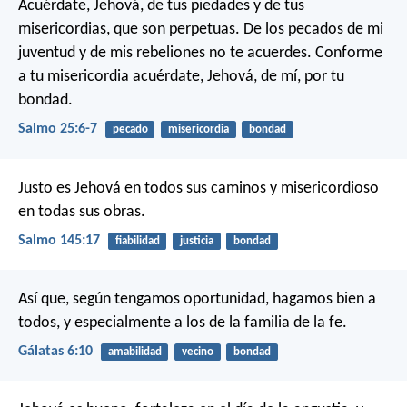
Acuérdate, Jehová, de tus piedades y de tus
misericordias,
que son perpetuas.
De los pecados de mi
juventud y de mis rebeliones no te acuerdes.
Conforme
a tu misericordia acuérdate, Jehová, de mí,
por tu
bondad.
Salmo 25:6-7
pecado
misericordia
bondad
Justo es Jehová en todos sus caminos
y misericordioso
en todas sus obras.
Salmo 145:17
fiabilidad
justicia
bondad
Así que, según tengamos oportunidad, hagamos bien a
todos, y especialmente a los de la familia de la fe.
Gálatas 6:10
amabilidad
vecino
bondad