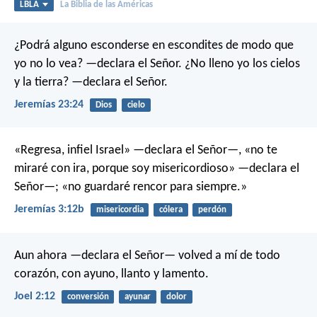
LBLA
La Biblia de las Américas
¿Podrá alguno esconderse en escondites
de modo que
yo no lo vea? —declara el Señor.
¿No lleno yo los cielos
y la tierra? —declara el Señor.
Jeremías 23:24
Dios
cielo
«Regresa, infiel Israel» —declara el Señor—,
«no te
miraré con ira,
porque soy misericordioso» —declara el
Señor—;
«no guardaré rencor para siempre.»
Jeremías 3:12b
misericordia
cólera
perdón
Aun ahora —declara el Señor—
volved a mí de todo
corazón,
con ayuno, llanto y lamento.
Joel 2:12
conversión
ayunar
dolor