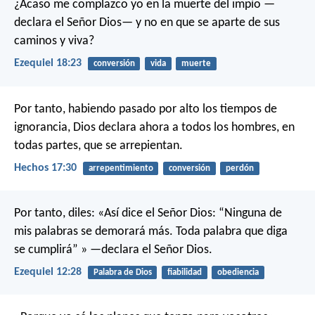
¿Acaso me complazco yo en la muerte del impío —
declara el Señor Dios— y no en que se aparte de sus
caminos y viva?
Ezequiel 18:23
conversión
vida
muerte
Por tanto, habiendo pasado por alto los tiempos de
ignorancia, Dios declara ahora a todos los hombres, en
todas partes, que se arrepientan.
Hechos 17:30
arrepentimiento
conversión
perdón
Por tanto, diles: «Así dice el Señor Dios: “Ninguna de
mis palabras se demorará más. Toda palabra que diga
se cumplirá” » —declara el Señor Dios.
Ezequiel 12:28
Palabra de Dios
fiabilidad
obediencia