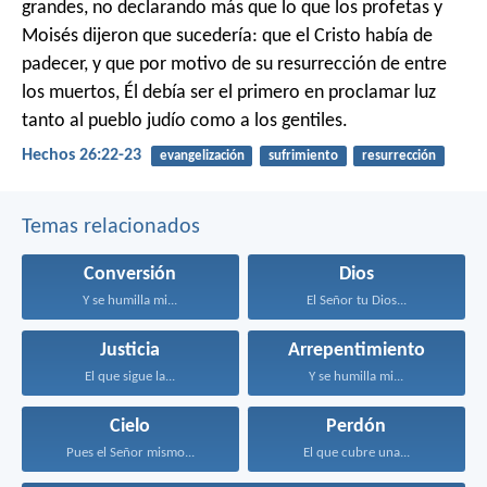
grandes, no declarando más que lo que los profetas y
Moisés dijeron que sucedería: que el Cristo había de
padecer, y que por motivo de su resurrección de entre
los muertos, Él debía ser el primero en proclamar luz
tanto al pueblo judío como a los gentiles.
Hechos 26:22-23
evangelización
sufrimiento
resurrección
Temas relacionados
Conversión
Dios
Y se humilla mi...
El Señor tu Dios...
Justicia
Arrepentimiento
El que sigue la...
Y se humilla mi...
Cielo
Perdón
Pues el Señor mismo...
El que cubre una...