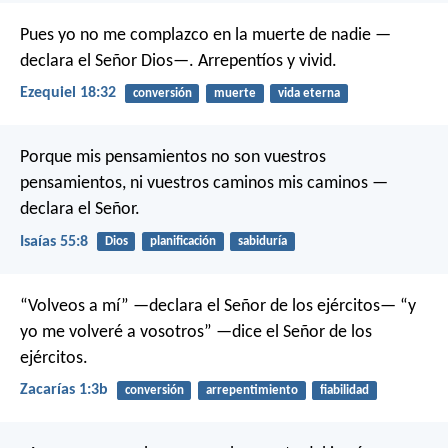
Pues yo no me complazco en la muerte de nadie —
declara el Señor Dios—. Arrepentíos y vivid.
Ezequiel 18:32
conversión
muerte
vida eterna
Porque mis pensamientos no son vuestros
pensamientos,
ni vuestros caminos mis caminos —
declara el Señor.
Isaías 55:8
Dios
planificación
sabiduría
“Volveos a mí” —declara el Señor de los ejércitos— “y
yo me volveré a vosotros” —dice el Señor de los
ejércitos.
Zacarías 1:3b
conversión
arrepentimiento
fiabilidad