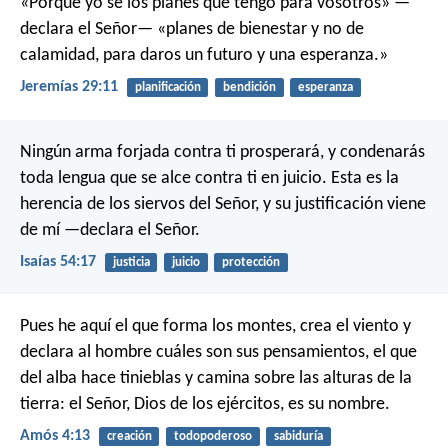
«Porque yo sé los planes que tengo para vosotros» —
declara el Señor— «planes de bienestar y no de
calamidad, para daros un futuro y una esperanza.»
Jeremías 29:11
planificación
bendición
esperanza
Ningún arma forjada contra ti prosperará,
y condenarás
toda lengua que se alce contra ti en juicio.
Esta es la
herencia de los siervos del Señor,
y su justificación viene
de mí —declara el Señor.
Isaías 54:17
justicia
juicio
protección
Pues he aquí el que forma los montes, crea el viento
y
declara al hombre cuáles son sus pensamientos,
el que
del alba hace tinieblas
y camina sobre las alturas de la
tierra:
el Señor, Dios de los ejércitos, es su nombre.
Amós 4:13
creación
todopoderoso
sabiduría