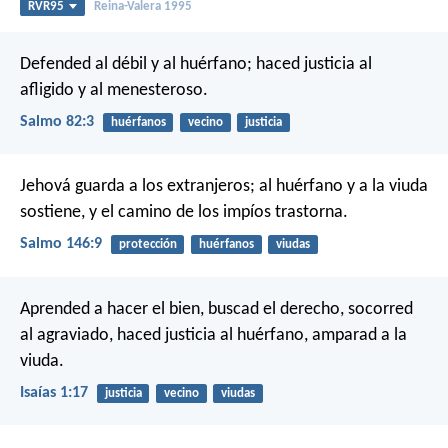
RVR95
Reina-Valera 1995
Defended al débil y al huérfano;
haced justicia al
afligido y al menesteroso.
Salmo 82:3
huérfanos
vecino
justicia
Jehová guarda a los extranjeros;
al huérfano y a la viuda
sostiene,
y el camino de los impíos trastorna.
Salmo 146:9
protección
huérfanos
viudas
Aprended a hacer el bien,
buscad el derecho,
socorred
al agraviado,
haced justicia al huérfano,
amparad a la
viuda.
Isaías 1:17
justicia
vecino
viudas