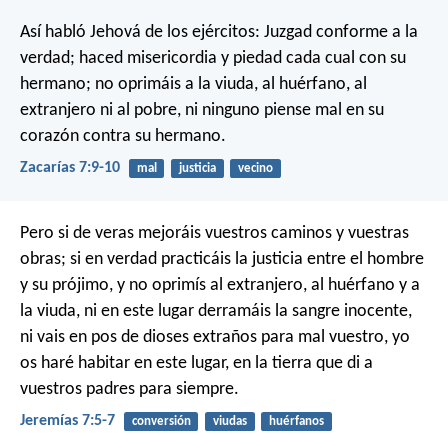
Así habló Jehová de los ejércitos:
Juzgad conforme a la
verdad;
haced misericordia y piedad cada cual con su
hermano;
no oprimáis a la viuda,
al huérfano, al
extranjero ni al pobre,
ni ninguno piense mal en su
corazón contra su hermano.
Zacarías 7:9-10
mal
justicia
vecino
Pero si de veras mejoráis vuestros caminos y vuestras
obras; si en verdad practicáis la justicia entre el hombre
y su prójimo, y no oprimís al extranjero, al huérfano y a
la viuda, ni en este lugar derramáis la sangre inocente,
ni vais en pos de dioses extraños para mal vuestro, yo
os haré habitar en este lugar, en la tierra que di a
vuestros padres para siempre.
Jeremías 7:5-7
conversión
viudas
huérfanos