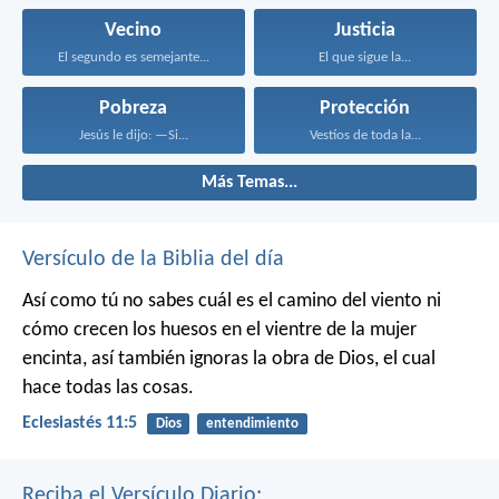
Vecino
Justicia
El segundo es semejante...
El que sigue la...
Pobreza
Protección
Jesús le dijo: —Si...
Vestíos de toda la...
Más Temas...
Versículo de la Biblia del día
Así como tú no sabes cuál es el camino del viento ni
cómo crecen los huesos en el vientre de la mujer
encinta, así también ignoras la obra de Dios, el cual
hace todas las cosas.
Eclesiastés 11:5
Dios
entendimiento
Reciba el Versículo Diario: