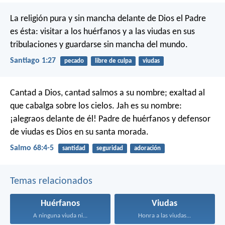
La religión pura y sin mancha delante de Dios el Padre
es ésta: visitar a los huérfanos y a las viudas en sus
tribulaciones y guardarse sin mancha del mundo.
Santiago 1:27
pecado
libre de culpa
viudas
Cantad a Dios, cantad salmos a su nombre;
exaltad al
que cabalga sobre los cielos.
Jah es su nombre:
¡alegraos delante de él!
Padre de huérfanos y defensor
de viudas
es Dios en su santa morada.
Salmo 68:4-5
santidad
seguridad
adoración
Temas relacionados
Huérfanos
Viudas
A ninguna viuda ni...
Honra a las viudas...