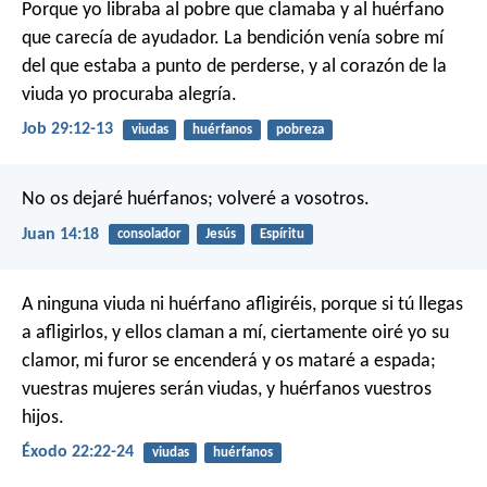
Porque yo libraba al pobre que clamaba
y al huérfano
que carecía de ayudador.
La bendición venía sobre mí
del que estaba a punto de perderse,
y al corazón de la
viuda yo procuraba alegría.
Job 29:12-13
viudas
huérfanos
pobreza
No os dejaré huérfanos; volveré a vosotros.
Juan 14:18
consolador
Jesús
Espíritu
A ninguna viuda ni huérfano afligiréis, porque si tú llegas
a afligirlos, y ellos claman a mí, ciertamente oiré yo su
clamor, mi furor se encenderá y os mataré a espada;
vuestras mujeres serán viudas, y huérfanos vuestros
hijos.
Éxodo 22:22-24
viudas
huérfanos