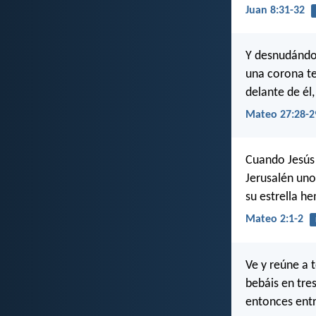
Juan 8:31-32
Y desnudándol
una corona te
delante de él,
Mateo 27:28-2
Cuando Jesús 
Jerusalén uno
su estrella he
Mateo 2:1-2
Ve y reúne a 
bebáis en tre
entonces entr