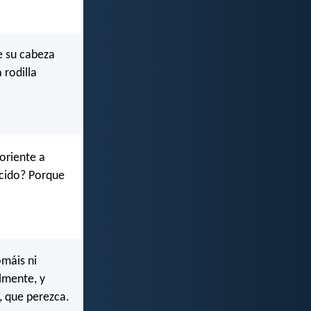
e su cabeza
 rodilla
oriente a
acido? Porque
omáis ni
lmente, y
, que perezca.