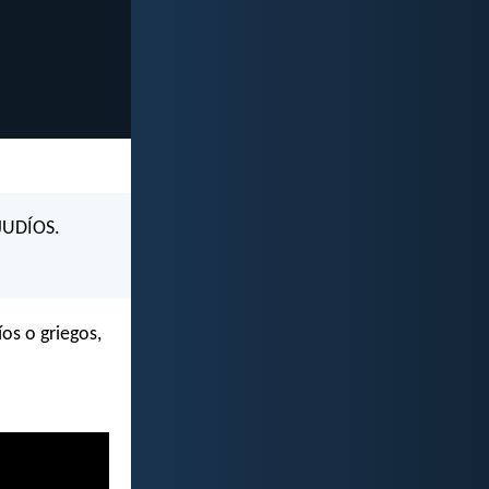
 JUDÍOS.
os o griegos,