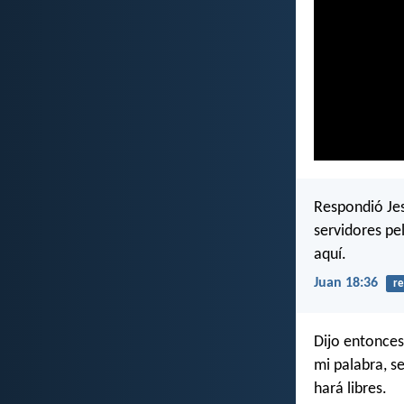
Respondió Jes
servidores pe
aquí.
Juan 18:36
re
Dijo entonces
mi palabra, s
hará libres.