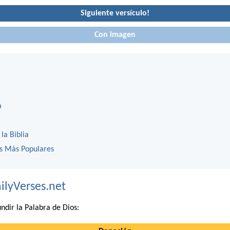
Siguiente versículo!
Con imagen
a
 la Biblia
os Más Populares
ilyVerses.net
ndir la Palabra de Dios: