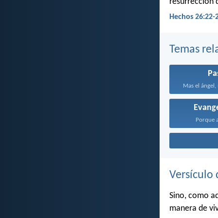
resurrección d
Hechos 26:22-
Temas rel
Pa
Mas el ángel,
Evange
Porque a
Versículo 
Sino, como aq
manera de viv