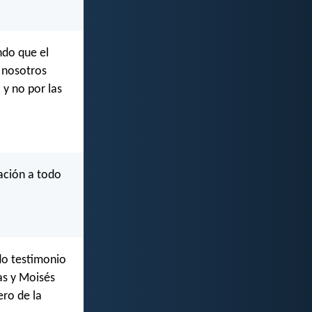
ndo que el
, nosotros
 y no por las
ación a todo
do testimonio
as y Moisés
ero de la