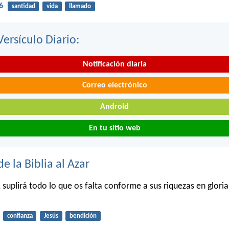
6
santidad
vida
llamado
Versículo Diario:
Notificación diaria
Correo electrónico
Android
En tu sitio web
de la Biblia al Azar
 suplirá todo lo que os falta conforme a sus riquezas en gloria
confianza
Jesús
bendición