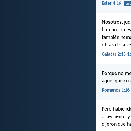
Ester 4:16
ay
Nosotros, jud
hombre no es j
también hemos 
obras de la le
Gálatas 2:15-1
Porque no me 
aquel que cre
Romanos 1:16
Pero habiendo
a pequeños y 
dijeron que h