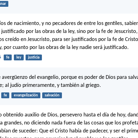
unar
íos de nacimiento, y no pecadores de entre los gentiles, sabie
ustificado por las obras de la ley, sino por la fe de Jesucristo
creído en Jesucristo, para ser justificados por la fe de Cristo
y, por cuanto por las obras de la ley nadie será justificado.
6
fe
ley
justicia
avergüenzo del evangelio, porque es poder de Dios para salv
e; al judío primeramente, y también al griego.
fe
evangelización
salvación
 obtenido auxilio de Dios, persevero hasta el día de hoy, dan
a grandes, no diciendo nada fuera de las cosas que los profet
abían de suceder: Que el Cristo había de padecer, y ser el prim