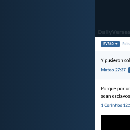
RVR60
Rein
Y pusieron so
Mateo 27:37
Porque por un
sean esclavos
1 Corintios 12: