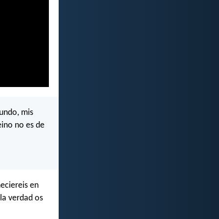
mundo, mis
eino no es de
eciereis en
 la verdad os