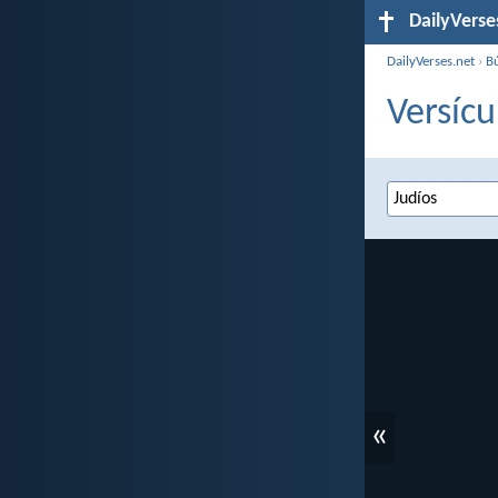
DailyVerse
DailyVerses.net
›
B
Versícu
«