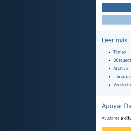
Leer más
Temas
Búsqued
Archivo
Libros de
Versícul
Apoyar Da
Ayúdame
a difu