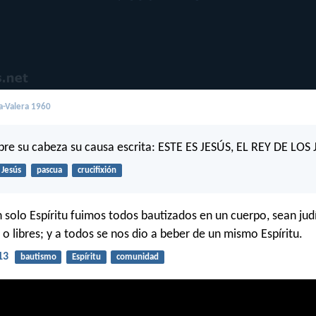
a-Valera 1960
bre su cabeza su causa escrita: ESTE ES JESÚS, EL REY DE LOS
Jesús
pascua
crucifixión
 solo Espíritu fuimos todos bautizados en un cuerpo, sean judí
 o libres; y a todos se nos dio a beber de un mismo Espíritu.
13
bautismo
Espíritu
comunidad