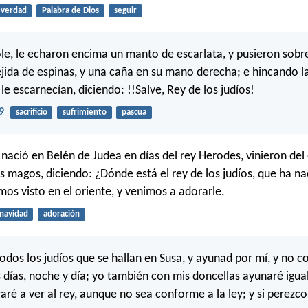
verdad
Palabra de Dios
seguir
e, le echaron encima un manto de escarlata, y pusieron sobr
jida de espinas, y una caña en su mano derecha; e hincando la
 le escarnecían, diciendo: !!Salve, Rey de los judíos!
9
sacrificio
sufrimiento
pascua
nació en Belén de Judea en días del rey Herodes, vinieron del 
s magos, diciendo: ¿Dónde está el rey de los judíos, que ha n
mos visto en el oriente, y venimos a adorarle.
navidad
adoración
todos los judíos que se hallan en Susa, y ayunad por mí, y no c
s días, noche y día; yo también con mis doncellas ayunaré igua
aré a ver al rey, aunque no sea conforme a la ley; y si perezco