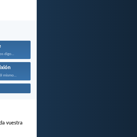
e
os digo...
ixión
él mismo...
da vuestra