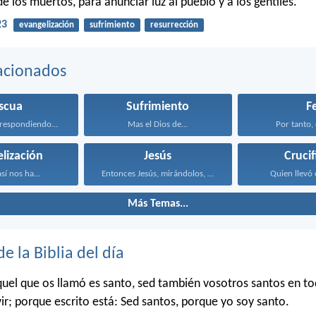
e los muertos, para anunciar luz al pueblo y a los gentiles.
23
evangelización
sufrimiento
resurrección
acionados
scua
Sufrimiento
F
 respondiendo...
Mas el Dios de...
Por tanto, 
lización
Jesús
Crucif
sí nos ha...
Entonces Jesús, mirándolos, dijo...
Quien llevó 
Más Temas...
de la Biblia del día
uel que os llamó es santo, sed también vosotros santos en to
ir; porque escrito está: Sed santos, porque yo soy santo.