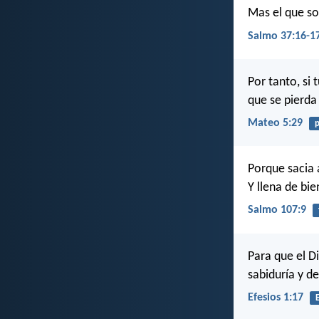
Mas el que so
Salmo 37:16-1
Por tanto, si 
que se pierda
Mateo 5:29
Porque sacia 
Y llena de bi
Salmo 107:9
Para que el Di
sabiduría y d
Efesios 1:17
E