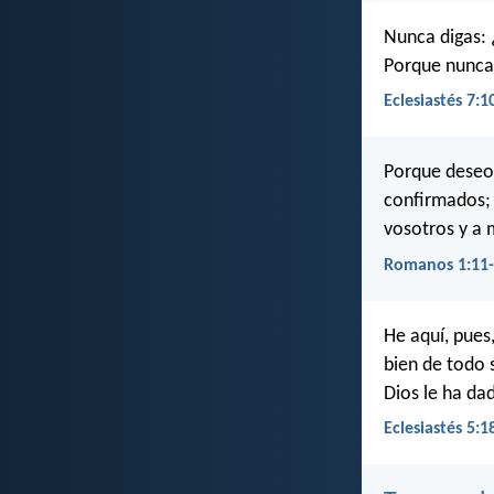
Nunca digas: 
Porque nunca 
Eclesiastés 7:1
Porque deseo 
confirmados; 
vosotros y a 
Romanos 1:11
He aquí, pues
bien de todo s
Dios le ha da
Eclesiastés 5:1