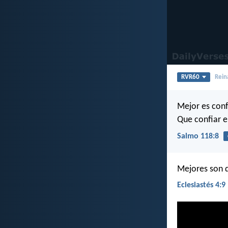
RVR60
Rein
Mejor es conf
Que confiar e
Salmo 118:8
Mejores son d
Eclesiastés 4:9