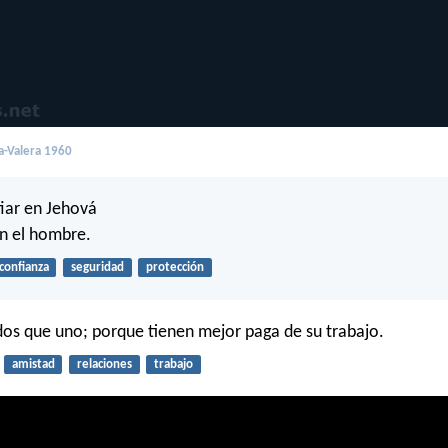
a-Valera 1960
iar en Jehová
n el hombre.
confianza
seguridad
protección
os que uno; porque tienen mejor paga de su trabajo.
amistad
relaciones
trabajo