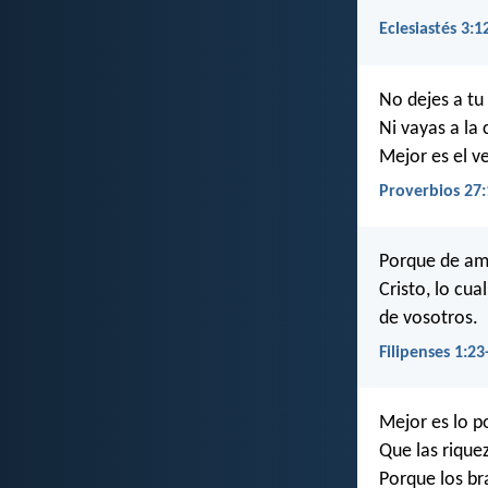
Eclesiastés 3:1
No dejes a tu
Ni vayas a la 
Mejor es el v
Proverbios 27:
Porque de amb
Cristo, lo cu
de vosotros.
Filipenses 1:23
Mejor es lo p
Que las riqu
Porque los br