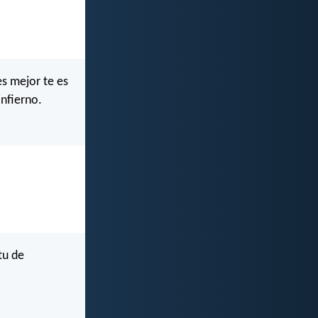
es mejor te es
nfierno.
tu de