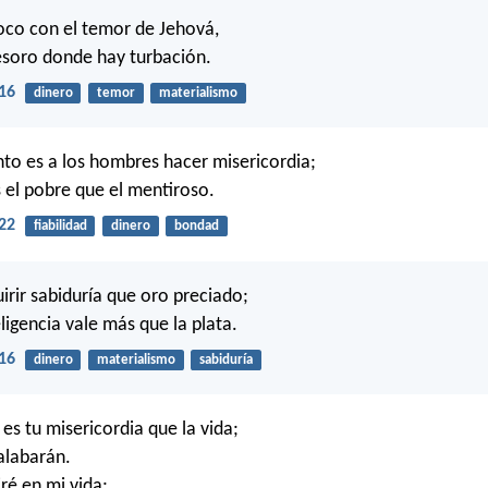
oco con el temor de Jehová,
esoro donde hay turbación.
16
dinero
temor
materialismo
o es a los hombres hacer misericordia;
 el pobre que el mentiroso.
22
fiabilidad
dinero
bondad
irir sabiduría que oro preciado;
eligencia vale más que la plata.
16
dinero
materialismo
sabiduría
es tu misericordia que la vida;
 alabarán.
ré en mi vida;