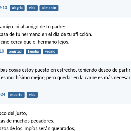
2-13
alegría
vida
alimento
 amigo, ni al amigo de tu padre;
casa de tu hermano en el día de tu aflicción.
ecino cerca que el hermano lejos.
10
amistad
familia
vecino
as cosas estoy puesto en estrecho, teniendo deseo de partir 
al es muchísimo mejor; pero quedar en la carne es más necesar
-24
muerte
vida
oco del justo,
ezas de muchos pecadores.
azos de los impíos serán quebrados;