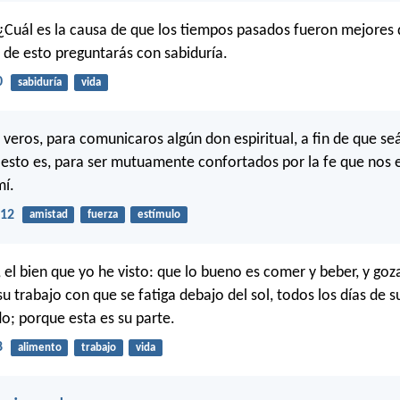
¿Cuál es la causa de que los tiempos pasados fueron mejores 
de esto preguntarás con sabiduría.
0
sabiduría
vida
veros, para comunicaros algún don espiritual, a fin de que seá
esto es, para ser mutuamente confortados por la fe que nos
mí.
-12
amistad
fuerza
estímulo
, el bien que yo he visto: que lo bueno es comer y beber, y goz
u trabajo con que se fatiga debajo del sol, todos los días de s
do; porque esta es su parte.
8
alimento
trabajo
vida