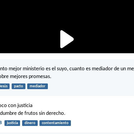
nto mejor ministerio es el suyo, cuanto es mediador de un me
sobre mejores promesas.
Jesús
pacto
mediador
oco con justicia
dumbre de frutos sin derecho.
8
justicia
dinero
contentamiento