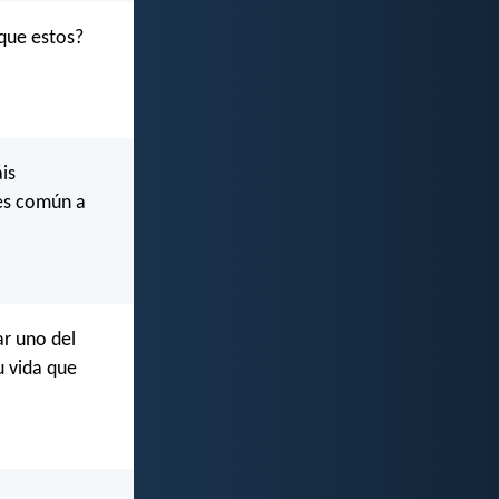
que estos?
is
 es común a
ar uno del
u vida que