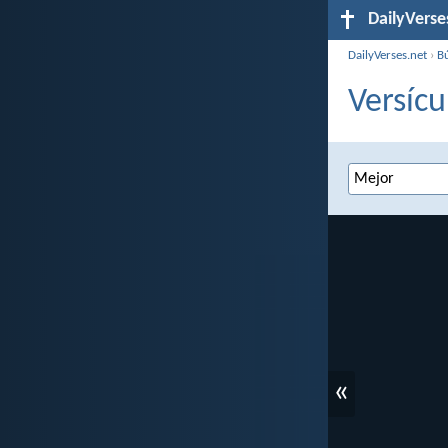
DailyVerse
DailyVerses.net
›
B
Versícu
«