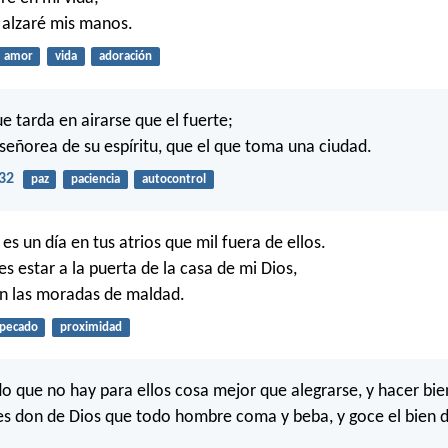
 alzaré mis manos.
amor
vida
adoración
e tarda en airarse que el fuerte;
nseñorea de su espíritu, que el que toma una ciudad.
32
paz
paciencia
autocontrol
s un día en tus atrios que mil fuera de ellos.
s estar a la puerta de la casa de mi Dios,
en las moradas de maldad.
pecado
proximidad
o que no hay para ellos cosa mejor que alegrarse, y hacer bien
s don de Dios que todo hombre coma y beba, y goce el bien d