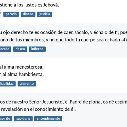
stiene a los justos es Jehová.
7
pecado
dinero
justicia
tu ojo derecho te es ocasión de caer, sácalo, y échalo de ti; pu
 uno de tus miembros, y no que todo tu cuerpo sea echado al i
pecado
deseo
infierno
al alma menesterosa,
en al alma hambrienta.
fiabilidad
alimento
os de nuestro Señor Jesucristo, el Padre de gloria, os dé espíri
e revelación en el conocimiento de él.
spíritu
sabiduría
entendimiento