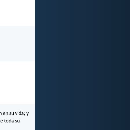
 en su vida; y
e toda su