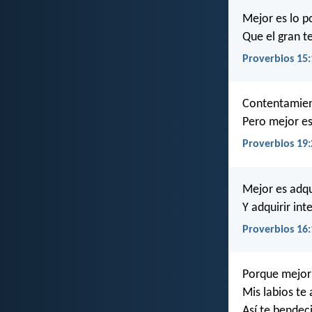
Mejor es lo p
Que el gran t
Proverbios 15:
Contentamient
Pero mejor es
Proverbios 19:
Mejor es adqu
Y adquirir int
Proverbios 16:
Porque mejor 
Mis labios te
Así te bendeci