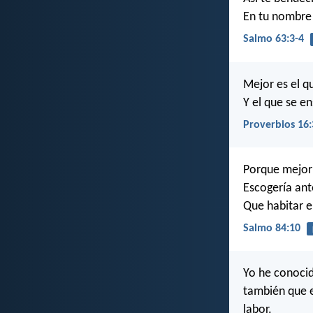
En tu nombre
Salmo 63:3-4
Mejor es el qu
Y el que se e
Proverbios 16:
Porque mejor e
Escogería ante
Que habitar 
Salmo 84:10
Yo he conocid
también que e
labor.