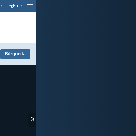
ar
Registrar
»