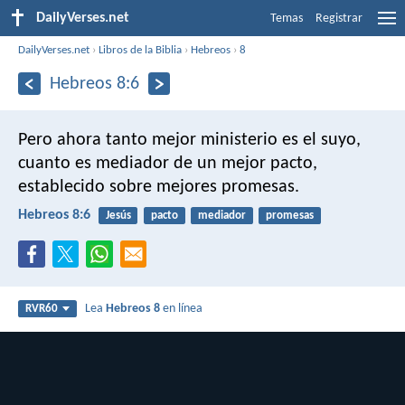
DailyVerses.net
Temas
Registrar
DailyVerses.net
›
Libros de la Biblia
›
Hebreos
›
8
Hebreos 8:6
Pero ahora tanto mejor ministerio es el suyo,
cuanto es mediador de un mejor pacto,
establecido sobre mejores promesas.
Hebreos 8:6
Jesús
pacto
mediador
promesas
Lea
Hebreos 8
en línea
RVR60