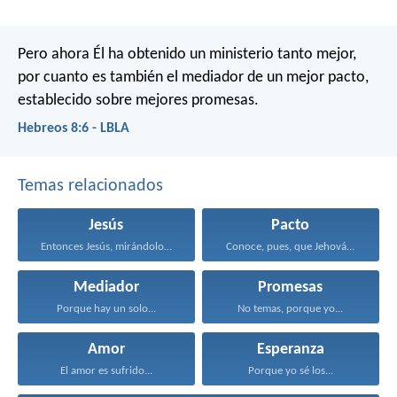
Pero ahora Él ha obtenido un ministerio tanto mejor,
por cuanto es también el mediador de un mejor pacto,
establecido sobre mejores promesas.
Hebreos 8:6 - LBLA
Temas relacionados
Jesús
Pacto
Entonces Jesús, mirándolos, dijo...
Conoce, pues, que Jehová...
Mediador
Promesas
Porque hay un solo...
No temas, porque yo...
Amor
Esperanza
El amor es sufrido...
Porque yo sé los...