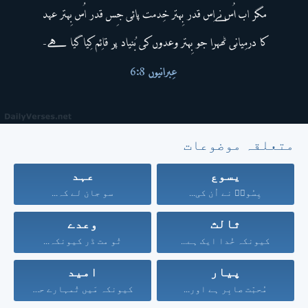
متعلقہ موضوعات
یسوع
عہد
یِسُوعؔ نے اُن کی...
سو جان لے کہ...
ثالث
وعدے
کیونکہ خُدا ایک ہے...
تُو مت ڈر کیونکہ...
پیار
امید
مُحبّت صابِر ہے اور...
کیونکہ مَیں تُمہارے حق...