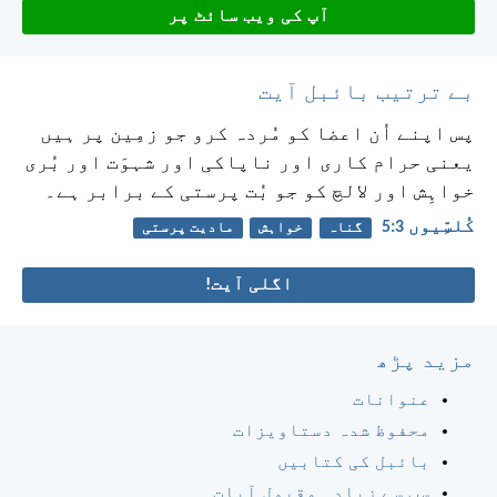
آپ کی ویب سائٹ پر
بے ترتیب بائبل آیت
پس اپنے اُن اعضا کو مُردہ کرو جو زمِین پر ہیں
یعنی حرام کاری اور ناپاکی اور شہوَت اور بُری
خواہِش اور لالچ کو جو بُت پرستی کے برابر ہے۔
کُلسِّیوں 3:‏5
گناہ
خواہش
مادیت پرستی
اگلی آیت!
مزید پڑھ
عنوانات
محفوظ شدہ دستاویزات
بائبل کی کتابیں
سب سے زیادہ مقبول آیات