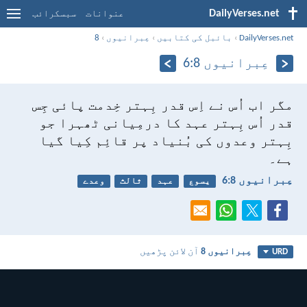
DailyVerses.net
عنوانات
سبسکرائب
DailyVerses.net
›
بائبل کی کتابیں
›
عِبرانیوں
›
8
عِبرانیوں 8:‏6
مگر اب اُس نے اِس قدر بِہتر خِدمت پائی جِس
قدر اُس بِہتر عہد کا درمِیانی ٹھہرا جو
بِہتر وعدوں کی بُنیاد پر قائِم کِیا گیا
ہے۔
عِبرانیوں 8:‏6
یسوع
عہد
ثالث
وعدے
عِبرانیوں 8
آن لائن پڑھیں
URD