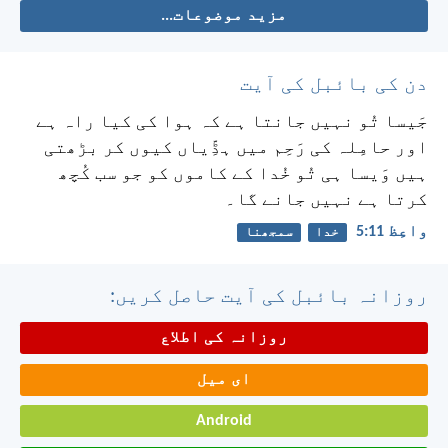
مزید موضوعات...
دن کی بائبل کی آیت
جَیسا تُو نہیں جانتا ہے کہ ہوا کی کیا راہ ہے
اور حامِلہ کی رَحِم میں ہڈِّیاں کیوں کر بڑھتی
ہیں وَیسا ہی تُو خُدا کے کاموں کو جو سب کُچھ
کرتا ہے نہیں جانے گا۔
واعِظ 11:‏5
خدا
سمجھنا
روزانہ بائبل کی آیت حاصل کریں:
روزانہ کی اطلاع
ای میل
Android