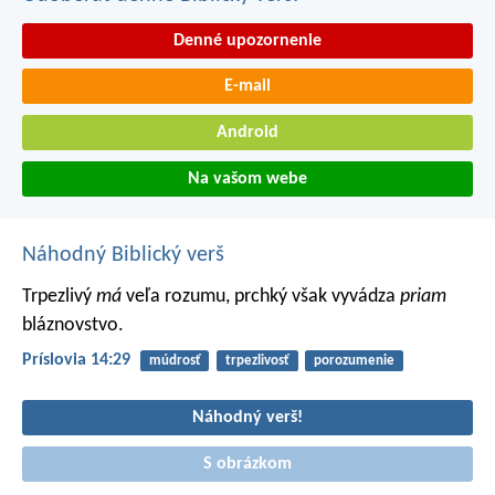
Denné upozornenie
E-mail
Android
Na vašom webe
Náhodný Biblický verš
Trpezlivý
má
veľa rozumu,
prchký však vyvádza
priam
bláznovstvo.
Príslovia 14:29
múdrosť
trpezlivosť
porozumenie
Náhodný verš!
S obrázkom