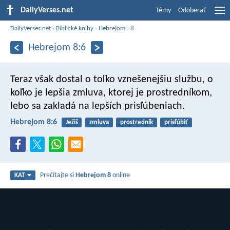
DailyVerses.net
Témy
Odoberať
DailyVerses.net
›
Biblické knihy
›
Hebrejom
›
8
Hebrejom 8:6
Teraz však dostal o toľko vznešenejšiu službu, o
koľko je lepšia zmluva, ktorej je prostredníkom,
lebo sa zakladá na lepších prisľúbeniach.
Hebrejom 8:6
Ježiš
zmluva
prostredník
prisľúbiť
Prečítajte si
Hebrejom 8
online
KAT