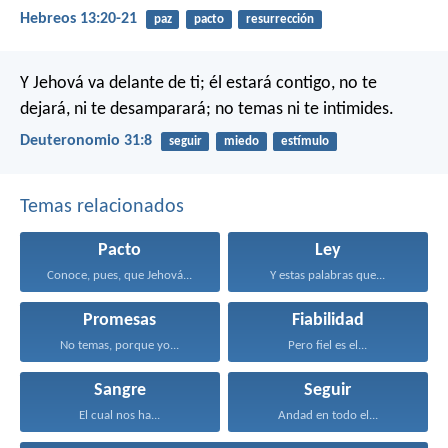
Hebreos 13:20-21
paz
pacto
resurrección
Y Jehová va delante de ti; él estará contigo, no te
dejará, ni te desamparará; no temas ni te intimides.
Deuteronomio 31:8
seguir
miedo
estímulo
Temas relacionados
Pacto
Ley
Conoce, pues, que Jehová...
Y estas palabras que...
Promesas
Fiabilidad
No temas, porque yo...
Pero fiel es el...
Sangre
Seguir
El cual nos ha...
Andad en todo el...