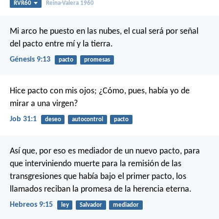
RVR60
Reina-Valera 1960
Mi arco he puesto en las nubes, el cual será por señal
del pacto entre mí y la tierra.
Génesis 9:13
pacto
promesas
Hice pacto con mis ojos;
¿Cómo, pues, había yo de
mirar a una virgen?
Job 31:1
deseo
autocontrol
pacto
Así que, por eso es mediador de un nuevo pacto, para
que interviniendo muerte para la remisión de las
transgresiones que había bajo el primer pacto, los
llamados reciban la promesa de la herencia eterna.
Hebreos 9:15
ley
Salvador
mediador