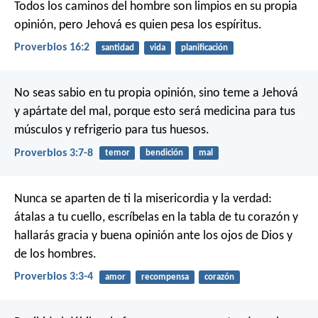
Todos los caminos del hombre son limpios en su propia
opinión,
pero Jehová es quien pesa los espíritus.
Proverbios 16:2
santidad
vida
planificación
No seas sabio en tu propia opinión,
sino teme a Jehová
y apártate del mal,
porque esto será medicina para tus
músculos
y refrigerio para tus huesos.
Proverbios 3:7-8
temor
bendición
mal
Nunca se aparten de ti la misericordia y la verdad:
átalas a tu cuello,
escríbelas en la tabla de tu corazón
y
hallarás gracia y buena opinión
ante los ojos de Dios y
de los hombres.
Proverbios 3:3-4
amor
recompensa
corazón