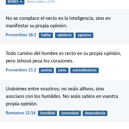
RVR95
Reina-Valera 1995
No se complace el necio en la inteligencia,
sino en
manifestar su propia opinión.
Proverbios 18:2
hablar
sabiduría
egoísmo
Todo camino del hombre es recto en su propia opinión,
pero Jehová pesa los corazones.
Proverbios 21:2
justicia
juicio
entendimiento
Unánimes entre vosotros; no seáis altivos, sino
asociaos con los humildes. No seáis sabios en vuestra
propia opinión.
Romanos 12:16
humildad
comunidad
dependencia