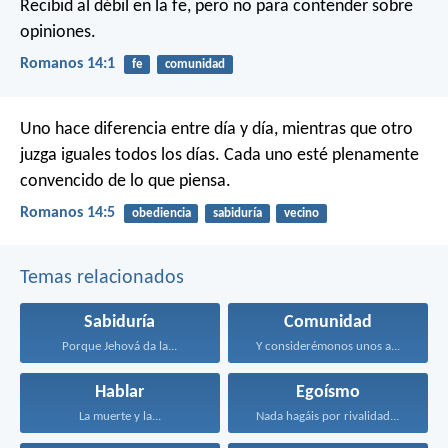
Recibid al débil en la fe, pero no para contender sobre
opiniones.
Romanos 14:1
fe
comunidad
Uno hace diferencia entre día y día, mientras que otro
juzga iguales todos los días. Cada uno esté plenamente
convencido de lo que piensa.
Romanos 14:5
obediencia
sabiduría
vecino
Temas relacionados
Sabiduría
Comunidad
Porque Jehová da la...
Y considerémonos unos a...
Hablar
Egoísmo
La muerte y la...
Nada hagáis por rivalidad...