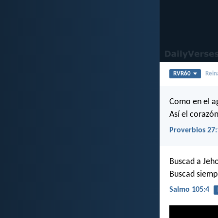
RVR60
Rein
Como en el ag
Así el corazó
Proverbios 27:
Buscad a Jeho
Buscad siempr
Salmo 105:4