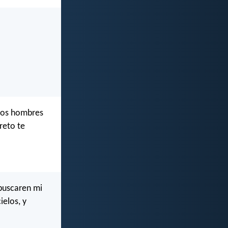
 los hombres
reto te
 buscaren mi
ielos, y