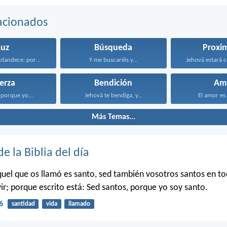
acionados
Luz
Búsqueda
Proxi
Levántate, resplandece; porque ha...
Y me buscaréis y...
Jehová estará c
erza
Bendición
Am
porque yo...
Jehová te bendiga, y...
El amor es 
Más Temas...
de la Biblia del día
uel que os llamó es santo, sed también vosotros santos en to
ir; porque escrito está: Sed santos, porque yo soy santo.
6
santidad
vida
llamado