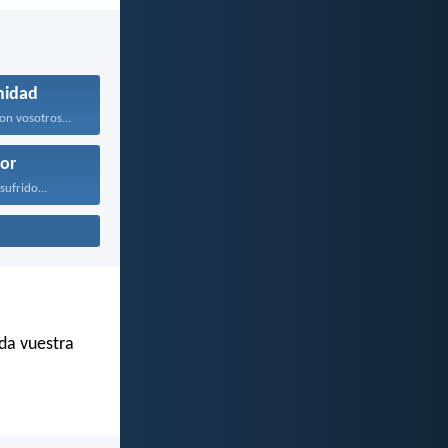
midad
on vosotros...
or
sufrido...
da vuestra