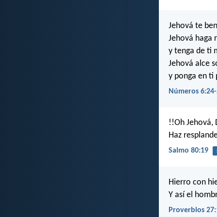
Jehová te ben
Jehová haga r
y tenga de ti 
Jehová alce so
y ponga en ti 
Números 6:24-
!!Oh Jehová, 
Haz resplande
Salmo 80:19
Hierro con hi
Y así el homb
Proverbios 27: