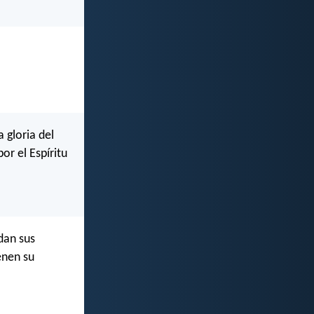
 gloria del
r el Espíritu
dan sus
enen su