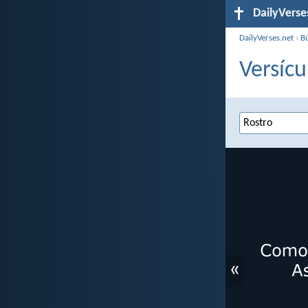
DailyVerse
DailyVerses.net
›
B
Versícu
«