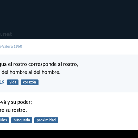
a-Valera 1960
ua el rostro corresponde al rostro,
n del hombre al del hombre.
19
vida
corazón
vá y su poder;
e su rostro.
Dios
búsqueda
proximidad