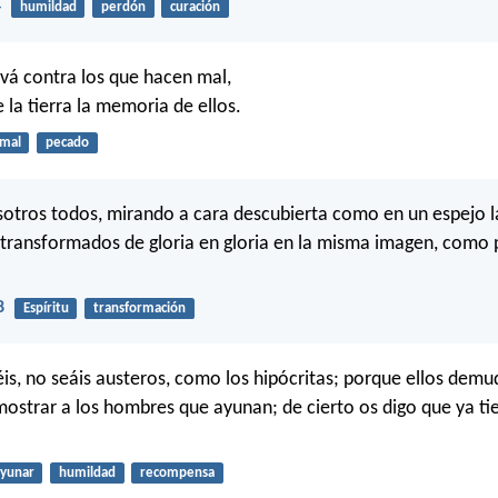
4
humildad
perdón
curación
ová contra los que hacen mal,
 la tierra la memoria de ellos.
mal
pecado
sotros todos, mirando a cara descubierta como en un espejo la
transformados de gloria en gloria en la misma imagen, como po
8
Espíritu
transformación
s, no seáis austeros, como los hipócritas; porque ellos demu
mostrar a los hombres que ayunan; de cierto os digo que ya ti
yunar
humildad
recompensa