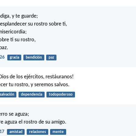
diga, y te guarde;
esplandecer su rostro sobre ti,
misericordia;
bre ti su rostro,
paz.
26
gracia
bendición
paz
Dios de los ejércitos, restáuranos!
cer tu rostro, y seremos salvos.
salvación
dependencia
todopoderoso
erro se aguza;
re aguza el rostro de su amigo.
17
amistad
relaciones
mente