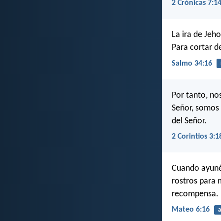
2 Crónicas 7:1
La ira de Jeh
Para cortar de
Salmo 34:16
Por tanto, no
Señor, somos 
del Señor.
2 Corintios 3:1
Cuando ayunéi
rostros para 
recompensa.
Mateo 6:16
a