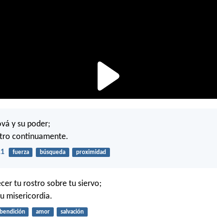
vá y su poder;
stro continuamente.
11
fuerza
búsqueda
proximidad
cer tu rostro sobre tu siervo;
u misericordia.
bendición
amor
salvación