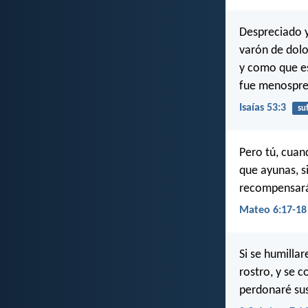
Despreciado 
varón de dol
y como que es
fue menospre
Isaías 53:3
su
Pero tú, cuan
que ayunas, s
recompensará
Mateo 6:17-18
Si se humilla
rostro, y se c
perdonaré sus