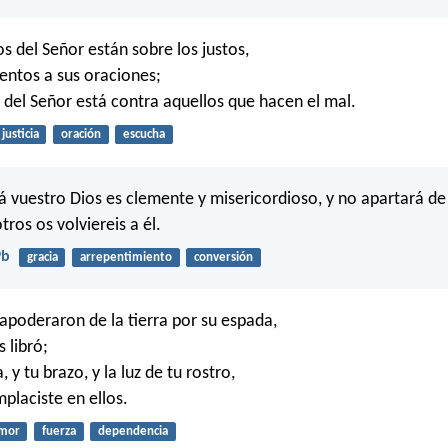
s del Señor están sobre los justos,
tentos a sus oraciones;
o del Señor está contra aquellos que hacen el mal.
justicia
oración
escucha
 vuestro Dios es clemente y misericordioso, y no apartará de
otros os volviereis a él.
9b
gracia
arrepentimiento
conversión
apoderaron de la tierra por su espada,
s libró;
, y tu brazo, y la luz de tu rostro,
placiste en ellos.
mor
fuerza
dependencia