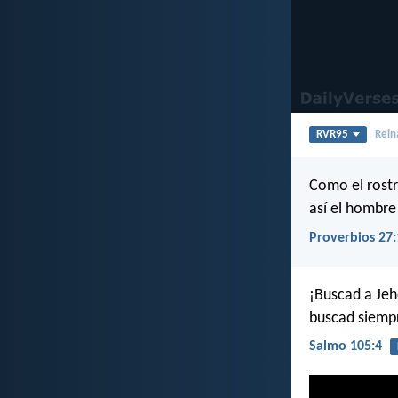
RVR95
Rein
Como el rostro
así el hombre
Proverbios 27:
¡Buscad a Jeh
buscad siempr
Salmo 105:4