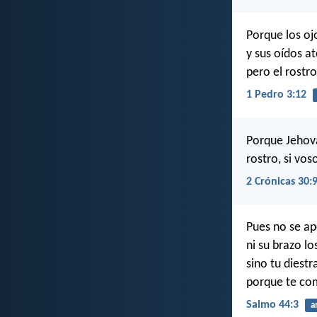
Porque los ojo
y sus oídos a
pero el rostr
1 Pedro 3:12
Porque Jehová
rostro, si vos
2 Crónicas 30:
Pues no se ap
ni su brazo los
sino tu diestra
porque te com
Salmo 44:3
a