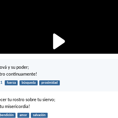
ová y su poder;
stro continuamente!
11
fuerza
búsqueda
proximidad
cer tu rostro sobre tu siervo;
tu misericordia!
bendición
amor
salvación