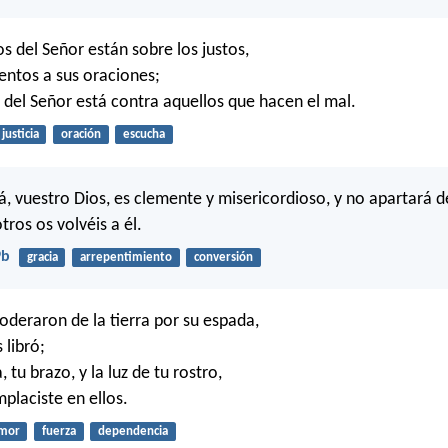
s del Señor están sobre los justos,
tentos a sus oraciones;
o del Señor está contra aquellos que hacen el mal.
justicia
oración
escucha
, vuestro Dios, es clemente y misericordioso, y no apartará d
otros os volvéis a él.
9b
gracia
arrepentimiento
conversión
oderaron de la tierra por su espada,
 libró;
, tu brazo, y la luz de tu rostro,
placiste en ellos.
mor
fuerza
dependencia