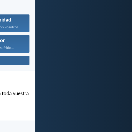
midad
on vosotros...
or
sufrido...
n toda vuestra