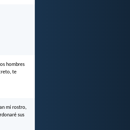
 los hombres
creto, te
an mi rostro,
erdonaré sus