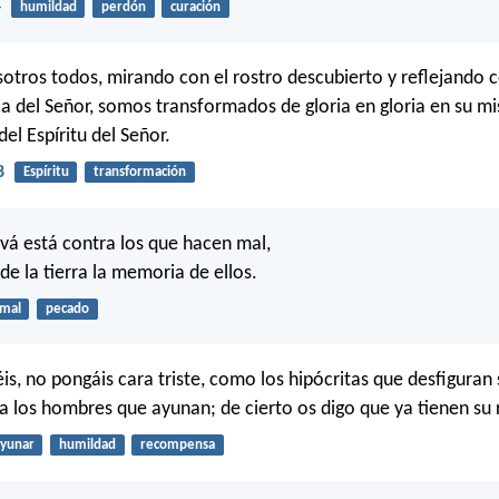
4
humildad
perdón
curación
sotros todos, mirando con el rostro descubierto y reflejando
ria del Señor, somos transformados de gloria en gloria en su 
del Espíritu del Señor.
8
Espíritu
transformación
ová está contra los que hacen mal,
de la tierra la memoria de ellos.
mal
pecado
s, no pongáis cara triste, como los hipócritas que desfiguran 
a los hombres que ayunan; de cierto os digo que ya tienen s
yunar
humildad
recompensa