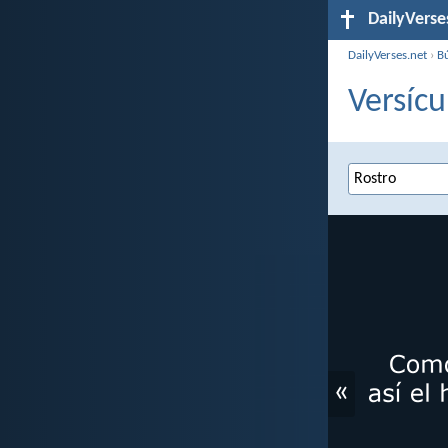
DailyVerse
DailyVerses.net
›
B
Versícu
«