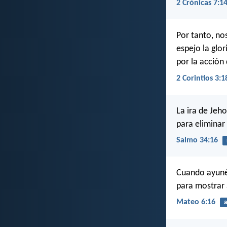
2 Crónicas 7:1
Por tanto, no
espejo la glo
por la acción 
2 Corintios 3:1
La ira de Jeh
para eliminar 
Salmo 34:16
Cuando ayunéi
para mostrar 
Mateo 6:16
a