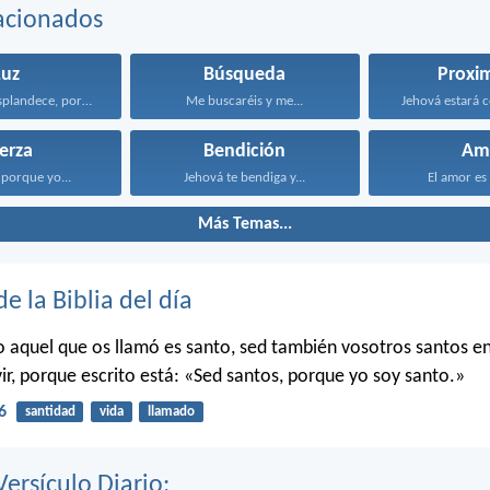
acionados
Luz
Búsqueda
Proxi
¡Levántate, resplandece, porque ha...
Me buscaréis y me...
Jehová estará c
erza
Bendición
Am
porque yo...
Jehová te bendiga y...
El amor es 
Más Temas...
de la Biblia del día
o aquel que os llamó es santo, sed también vosotros santos e
ir, porque escrito está: «Sed santos, porque yo soy santo.»
6
santidad
vida
llamado
Versículo Diario: