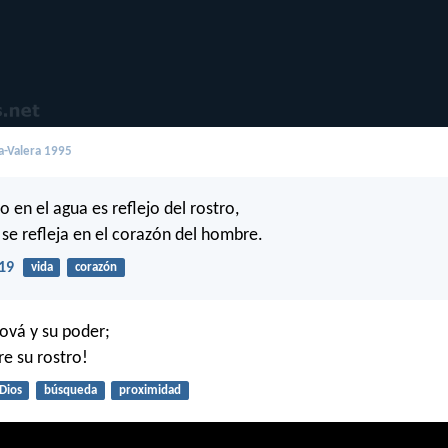
a-Valera 1995
 en el agua es reflejo del rostro,
 se refleja en el corazón del hombre.
19
vida
corazón
ová y su poder;
e su rostro!
Dios
búsqueda
proximidad