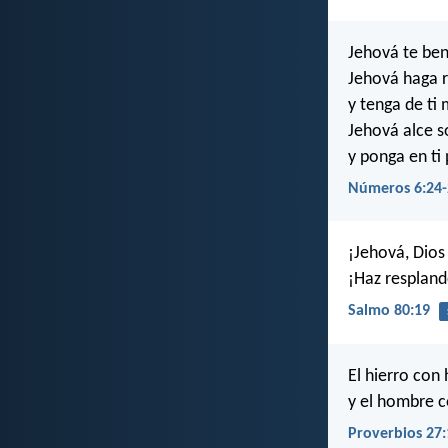
Jehová te ben
Jehová haga r
y tenga de ti 
Jehová alce so
y ponga en ti 
Números 6:24-
¡Jehová, Dios 
¡Haz respland
Salmo 80:19
El hierro con h
y el hombre c
Proverbios 27: