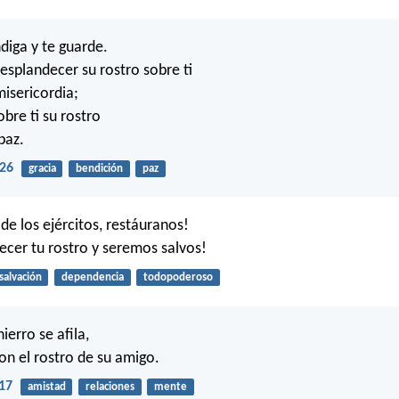
diga y te guarde.
esplandecer su rostro sobre ti
misericordia;
bre ti su rostro
paz.
26
gracia
bendición
paz
de los ejércitos, restáuranos!
ecer tu rostro y seremos salvos!
salvación
dependencia
todopoderoso
ierro se afila,
on el rostro de su amigo.
17
amistad
relaciones
mente