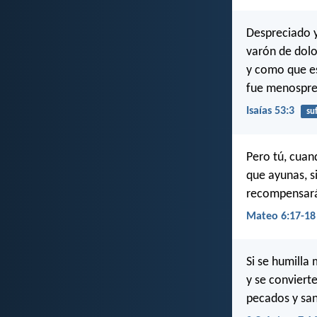
Despreciado 
varón de dolo
y como que es
fue menospre
Isaías 53:3
su
Pero tú, cuan
que ayunas, si
recompensará
Mateo 6:17-18
Si se humilla
y se conviert
pecados y san