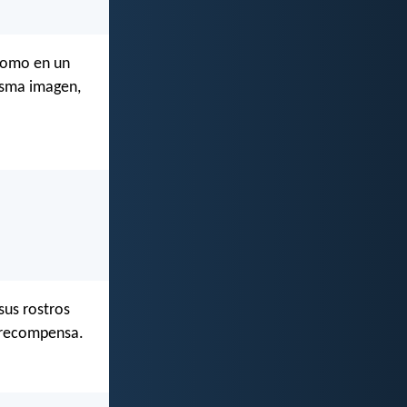
 como en un
misma imagen,
sus rostros
u recompensa.