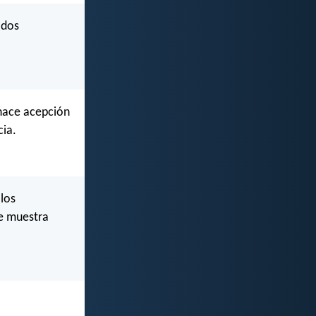
odos
 hace acepción
cia.
 los
se muestra