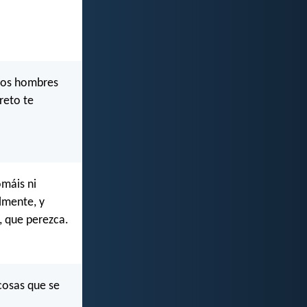
 los hombres
reto te
omáis ni
lmente, y
, que perezca.
cosas que se