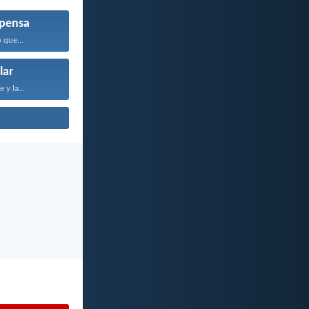
pensa
 que...
lar
 y la...