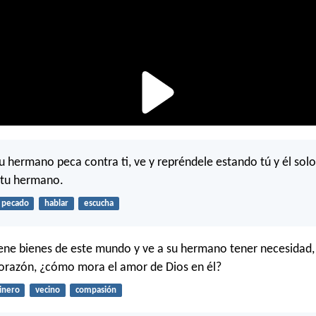
tu hermano peca contra ti, ve y repréndele estando tú y él solos
 tu hermano.
pecado
hablar
escucha
iene bienes de este mundo y ve a su hermano tener necesidad, 
corazón, ¿cómo mora el amor de Dios en él?
inero
vecino
compasión