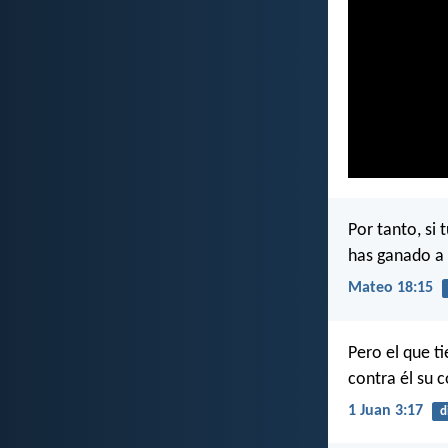
Por tanto, si 
has ganado a
Mateo 18:15
Pero el que t
contra él su 
1 Juan 3:17
d