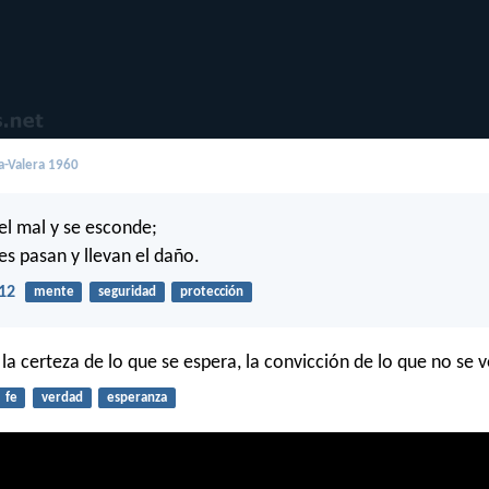
a-Valera 1960
 el mal y se esconde;
es pasan y llevan el daño.
12
mente
seguridad
protección
e la certeza de lo que se espera, la convicción de lo que no se v
fe
verdad
esperanza