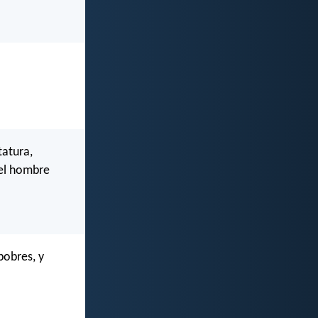
tatura,
 el hombre
 pobres, y