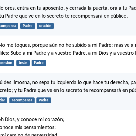
o ores, entra en tu aposento, y cerrada la puerta, ora a tu Pa
 tu Padre que ve en lo secreto te recompensará en público.
compensa
Padre
oración
: No me toques, porque aún no he subido a mi Padre; mas ve a 
iles: Subo a mi Padre y a vuestro Padre, a mi Dios y a vuestro 
censión
Jesús
Padre
 des limosna, no sepa tu izquierda lo que hace tu derecha, pa
creto; y tu Padre que ve en lo secreto te recompensará en púb
dar
recompensa
Padre
h Dios, y conoce mi corazón;
onoce mis pensamientos;
n mí camino de perversidad,