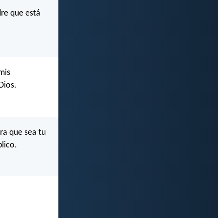
dre que está
mis
Dios.
ra que sea tu
lico.