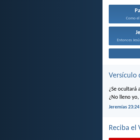
P
Como el 
J
Versículo 
¿Se ocultará 
¿No lleno yo, 
Jeremías 23:24
Reciba el 