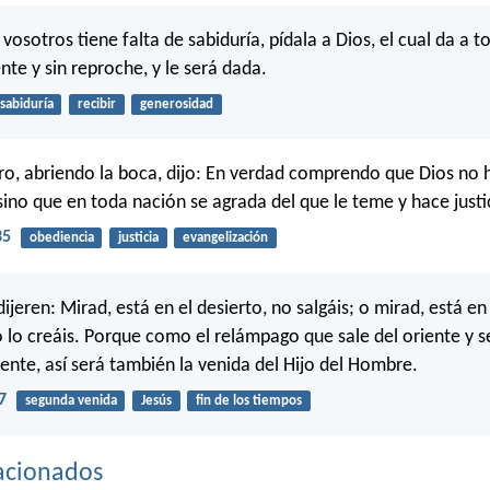
 vosotros tiene falta de sabiduría, pídala a Dios, el cual da a t
e y sin reproche, y le será dada.
sabiduría
recibir
generosidad
o, abriendo la boca, dijo: En verdad comprendo que Dios no
sino que en toda nación se agrada del que le teme y hace justi
35
obediencia
justicia
evangelización
 dijeren: Mirad, está en el desierto, no salgáis; o mirad, está en
 lo creáis. Porque como el relámpago que sale del oriente y 
dente, así será también la venida del Hijo del Hombre.
7
segunda venida
Jesús
fin de los tiempos
acionados