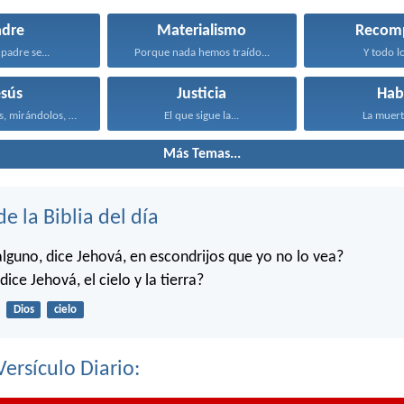
adre
Materialismo
Recom
padre se...
Porque nada hemos traído...
Y todo lo
esús
Justicia
Hab
Entonces Jesús, mirándolos, dijo...
El que sigue la...
La muerte
Más Temas...
de la Biblia del día
alguno, dice Jehová, en escondrijos que yo no lo vea?
dice Jehová, el cielo y la tierra?
Dios
cielo
Versículo Diario: