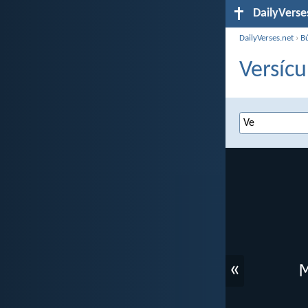
DailyVerse
DailyVerses.net
›
B
Versícu
«