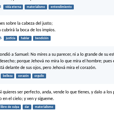
8
vida eterna
materialismo
entendimiento
es sobre la cabeza del justo;
 cubrirá la boca de los impíos.
6
justicia
hablar
bendición
ondió a Samuel: No mires a su parecer, ni a lo grande de su es
desecho; porque Jehová no mira lo que mira el hombre; pues
stá delante de sus ojos, pero Jehová mira el corazón.
belleza
corazón
orgullo
 Si quieres ser perfecto, anda, vende lo que tienes, y dalo a los
 en el cielo; y ven y sígueme.
libre de culpa
dar
materialismo