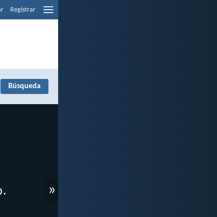
ar
Registrar
»