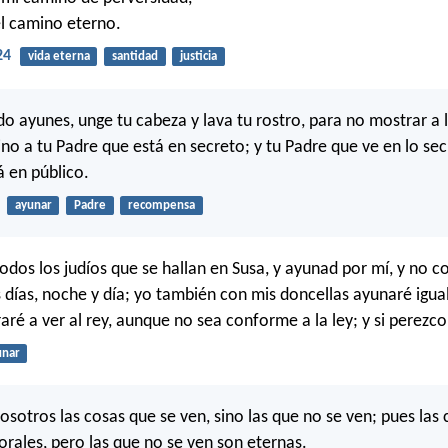
l camino eterno.
24
vida eterna
santidad
justicia
do ayunes, unge tu cabeza y lava tu rostro, para no mostrar a
ino a tu Padre que está en secreto; y tu Padre que ve en lo sec
 en público.
ayunar
Padre
recompensa
todos los judíos que se hallan en Susa, y ayunad por mí, y no c
s días, noche y día; yo también con mis doncellas ayunaré igua
aré a ver al rey, aunque no sea conforme a la ley; y si perezco
unar
sotros las cosas que se ven, sino las que no se ven; pues las 
rales, pero las que no se ven son eternas.