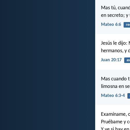
Mas tú, cuand
en secreto; y
Mateo 6:6
re
Jesús le dijo
hermanos, y d
Juan 20:17
as
Mas cuando tú
limosna en se
Mateo 6:3-4
Examíname, o
Pruébame y c
Y ve si hay e