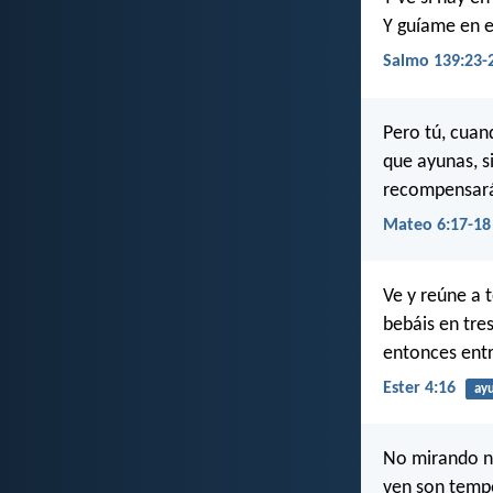
Y guíame en e
Salmo 139:23-
Pero tú, cuan
que ayunas, s
recompensará
Mateo 6:17-18
Ve y reúne a 
bebáis en tre
entonces entr
Ester 4:16
ay
No mirando no
ven son tempo