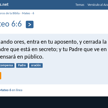
s.net
Temas
Versículo al Az
bros de la Biblia
›
Mateo
›
6
eo 6:6
ando ores, entra en tu aposento, y cerrada la
adre que está en secreto; y tu Padre que ve en 
ensará en público.
compensa
Padre
oración
Mateo 6
en línea