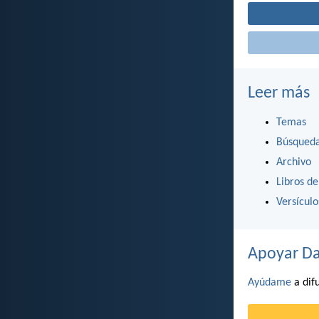
Leer más
Temas
Búsqued
Archivo
Libros de
Versícul
Apoyar Da
Ayúdame
a difu