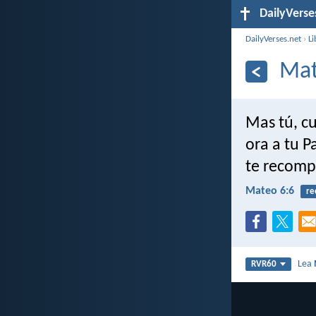
DailyVerse
DailyVerses.net
›
Li
Mat
Mas tú, cu
ora a tu P
te recomp
Mateo 6:6
re
Lea
RVR60