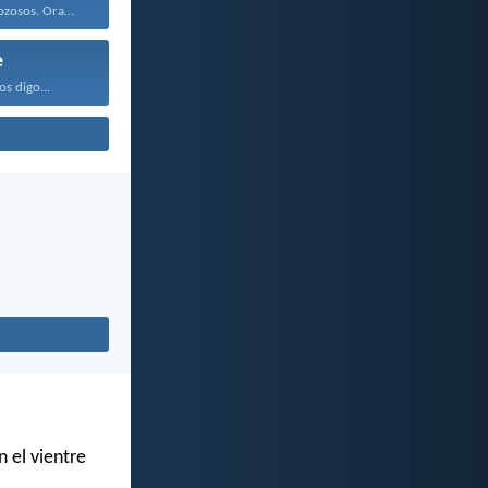
Estad siempre gozosos. Orad...
e
os digo...
 el vientre
.