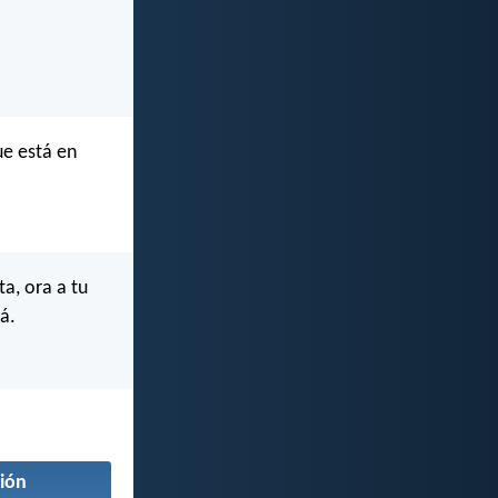
ue está en
a, ora a tu
á.
ión