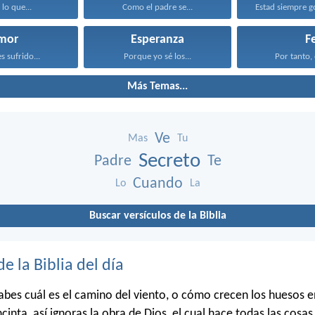
 lo que...
Como el padre se...
mor
Esperanza
F
s sufrido...
Porque yo sé los...
Por tanto, 
Más Temas...
Ve
Mas
Tu
Secreto
Padre
Te
Cuando
Lo
La
Buscar versículos de la Biblia
de la Biblia del día
bes cuál es el camino del viento, o cómo crecen los huesos en
cinta, así ignoras la obra de Dios, el cual hace todas las cosas