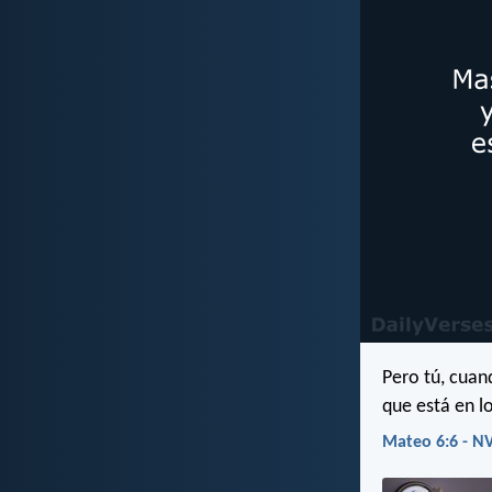
Pero tú, cuand
que está en l
Mateo 6:6 - NV