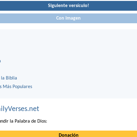
Siguiente versículo!
Con imagen
a
 la Biblia
os Más Populares
ilyVerses.net
ndir la Palabra de Dios:
Donación