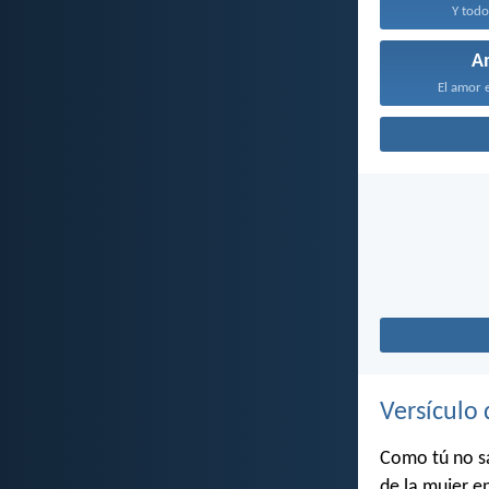
Y todo
A
El amor e
Versículo 
Como tú no sa
de la mujer en