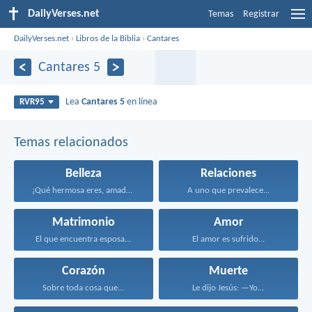
DailyVerses.net
Temas
Registrar
DailyVerses.net
›
Libros de la Biblia
›
Cantares
Cantares 5
Lea
Cantares 5
en línea
RVR95
Temas relacionados
Belleza
Relaciones
¡Qué hermosa eres, amada...
A uno que prevalece...
Matrimonio
Amor
El que encuentra esposa...
El amor es sufrido...
Corazón
Muerte
Sobre toda cosa que...
Le dijo Jesús: —Yo...