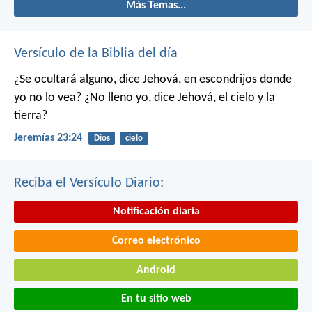
Más Temas...
Versículo de la Biblia del día
¿Se ocultará alguno,
dice Jehová,
en escondrijos donde
yo no lo vea?
¿No lleno yo,
dice Jehová,
el cielo y la
tierra?
Jeremías 23:24
Dios
cielo
Reciba el Versículo Diario:
Notificación diaria
Correo electrónico
Android
En tu sitio web