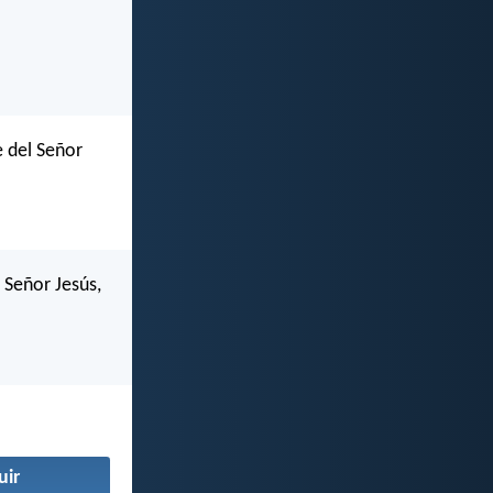
e del Señor
 Señor Jesús,
uir