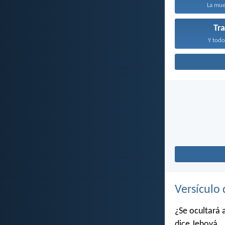
La muer
Tr
Y todo
Versículo 
¿Se ocultará 
dice Jehová,