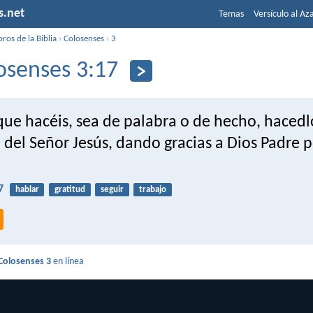
s.net
Temas
Versículo al Az
bros de la Biblia
›
Colosenses
›
3
osenses 3:17
que hacéis, sea de palabra o de hecho, haced
 del Señor Jesús, dando gracias a Dios Padre 
7
hablar
gratitud
seguir
trabajo
Colosenses 3
en línea