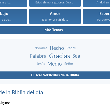
te y la...
Estad siempre gozosos. Orad...
Andad en t
abajo
Amor
Esper
 lo que...
El amor es sufrido...
Porque yo 
Más Temas...
Hecho
Nombre
Padre
Gracias
Palabra
Sea
Medio
Jesús
Señor
Buscar versículos de la Biblia
de la Biblia del día
alguno,