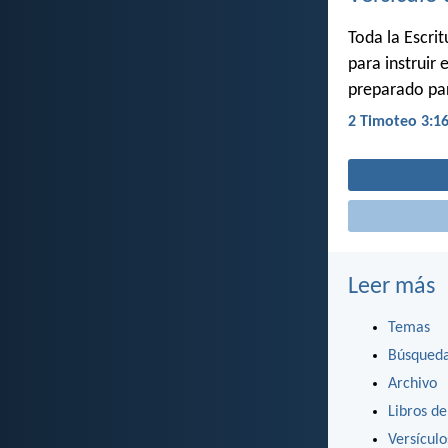
Toda la Escrit
para instruir
preparado pa
2 Timoteo 3:1
Leer más
Temas
Búsqued
Archivo
Libros de
Versícul