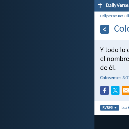
DailyVerse
DailyVerses.net
›
Li
Col
Y todo lo 
el nombre
de él.
Colosenses 3:1
Lea
RVR95