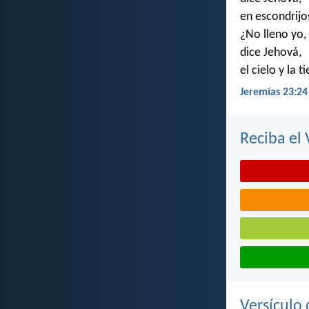
en escondrijo
¿No lleno yo,
dice Jehová,
el cielo y la t
Jeremías 23:24
Reciba el 
Versículo 