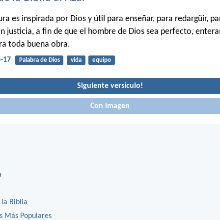
ura es inspirada por Dios y útil para enseñar, para redargüir, pa
 en justicia, a fin de que el hombre de Dios sea perfecto, ente
ra toda buena obra.
6-17
Palabra de Dios
vida
equipo
Siguiente versículo!
Con imagen
a
 la Biblia
os Más Populares