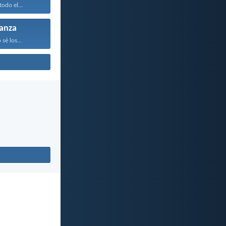
odo el...
anza
sé los...