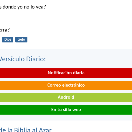
s donde yo no lo vea?
ierra?
Dios
cielo
Versículo Diario:
Notificación diaria
Correo electrónico
Android
En tu sitio web
de la Biblia al Azar