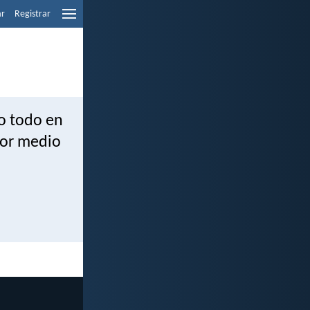
ar
Registrar
lo todo en
por medio