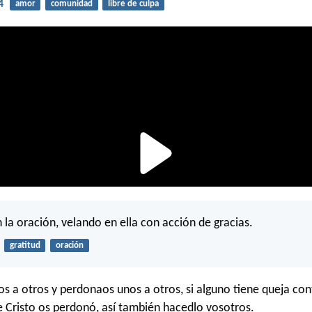
4
amor
comunidad
libre de culpa
 la oración, velando en ella con acción de gracias.
gratitud
oración
s a otros y perdonaos unos a otros, si alguno tiene queja con
 Cristo os perdonó, así también hacedlo vosotros.