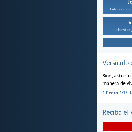
J
V
Jehová te 
Versículo 
Sino, así com
manera de viv
1 Pedro 1:15-1
Reciba el 