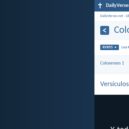
DailyVerse
DailyVerses.net
›
Li
Col
Lea
RVR95
Colosenses 1
Versículo