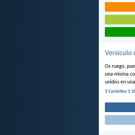
Versículo 
Os ruego, pue
una misma cos
unidos en un
1 Corintios 1:1