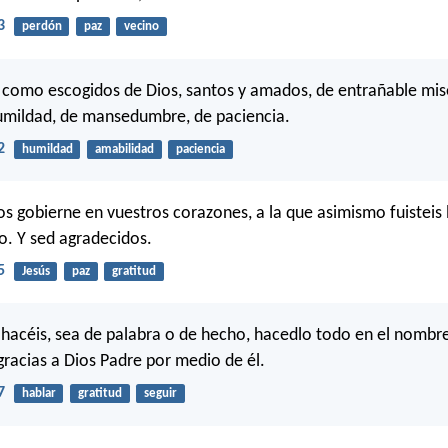
3
perdón
paz
vecino
, como escogidos de Dios, santos y amados, de entrañable mis
umildad, de mansedumbre, de paciencia.
2
humildad
amabilidad
paciencia
ios gobierne en vuestros corazones, a la que asimismo fuisteis
o. Y sed agradecidos.
5
Jesús
paz
gratitud
 hacéis, sea de palabra o de hecho, hacedlo todo en el nombr
gracias a Dios Padre por medio de él.
7
hablar
gratitud
seguir