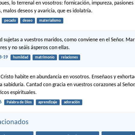
pues, lo terrenal en vosotros: fornicación, impureza, pasiones
 malos deseos y avaricia, que es idolatría.
pecado
deseo
materialismo
d sujetas a vuestros maridos, como conviene en el Señor. Ma
res y no seáis ásperos con ellas.
8-19
humildad
matrimonio
relaciones
 Cristo habite en abundancia en vosotros. Enseñaos y exhorta
a sabiduría. Cantad con gracia en vuestros corazones al Señor
icos espirituales.
6
Palabra de Dios
aprendizaje
adoración
acionados