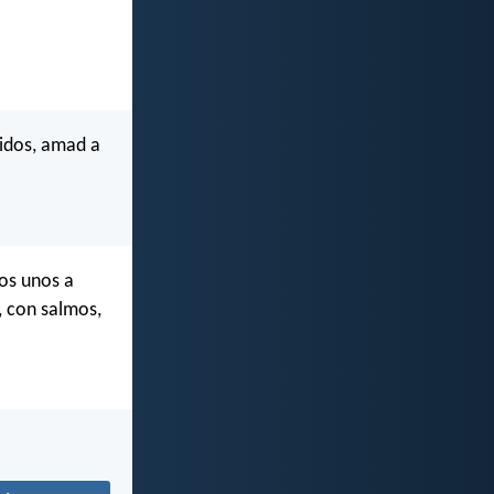
ridos, amad a
os unos a
, con salmos,