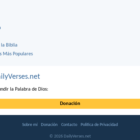
a
 la Biblia
os Más Populares
ilyVerses.net
ndir la Palabra de Dios:
Donación
Sobre mí
Donación
Contacto
Política de Privacidad
© 2026 DailyVerses.net