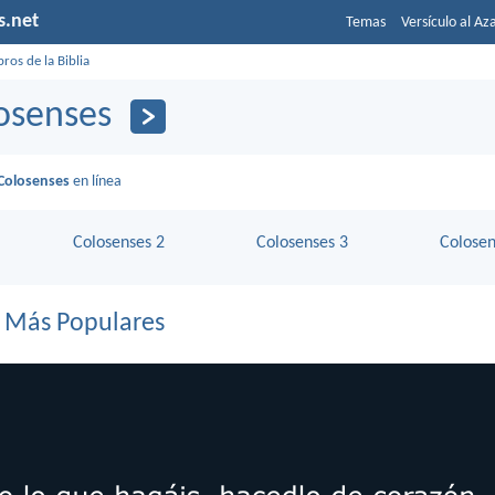
s.net
Temas
Versículo al Az
bros de la Biblia
osenses
Colosenses
en línea
Colosenses 2
Colosenses 3
Colosen
s Más Populares