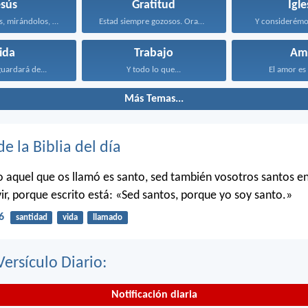
esús
Gratitud
Igle
Entonces Jesús, mirándolos, dijo...
Estad siempre gozosos. Orad...
Y considerémo
ida
Trabajo
Am
guardará de...
Y todo lo que...
El amor es 
Más Temas...
de la Biblia del día
o aquel que os llamó es santo, sed también vosotros santos e
ir, porque escrito está: «Sed santos, porque yo soy santo.»
6
santidad
vida
llamado
Versículo Diario:
Notificación diaria