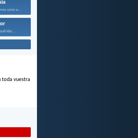
sia
nos unos a...
or
sufrido...
n toda vuestra