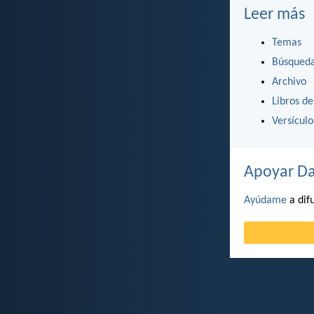
Leer más
Temas
Búsqued
Archivo
Libros de
Versícul
Apoyar Da
Ayúdame
a difu