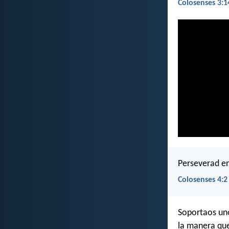
Colosenses 3:1
Perseverad en
Colosenses 4:2
Soportaos uno
la manera que