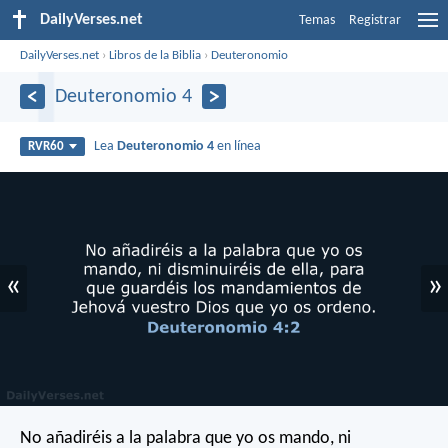
DailyVerses.net
Temas
Registrar
DailyVerses.net
›
Libros de la Biblia
›
Deuteronomio
Deuteronomio 4
Lea
Deuteronomio 4
en línea
RVR60
«
»
No añadiréis a la palabra que yo os mando, ni