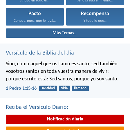
Andad en todo el...
Jehová está en medio...
Pacto
Recompensa
Conoce, pues, que Jehová...
Y todo lo que...
Más Temas...
Versículo de la Biblia del día
Sino, como aquel que os llamó es santo, sed también
vosotros santos en toda vuestra manera de vivir;
porque escrito está: Sed santos, porque yo soy santo.
1 Pedro 1:15-16
santidad
vida
llamado
Reciba el Versículo Diario:
Notificación diaria