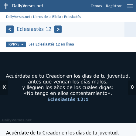
DailyVerses.net
Temas
Registrar
DailyVerses.net
›
Libros de la Biblia
›
Eclesiastés
Eclesiastés 12
Lea
Eclesiastés 12
en línea
RVR95
«
»
Acuérdate de tu Creador en los días de tu juventud,