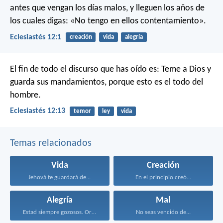
antes que vengan los días malos,
y lleguen los años de
los cuales digas:
«No tengo en ellos contentamiento».
Eclesiastés 12:1
creación
vida
alegría
El fin de todo el discurso que has oído es: Teme a Dios y
guarda sus mandamientos, porque esto es el todo del
hombre.
Eclesiastés 12:13
temor
ley
vida
Temas relacionados
Vida
Creación
Jehová te guardará de...
En el principio creó...
Alegría
Mal
Estad siempre gozosos. Orad...
No seas vencido de...