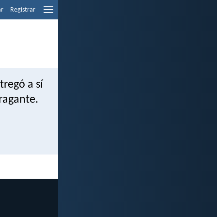
ar
Registrar
regó a sí
fragante.