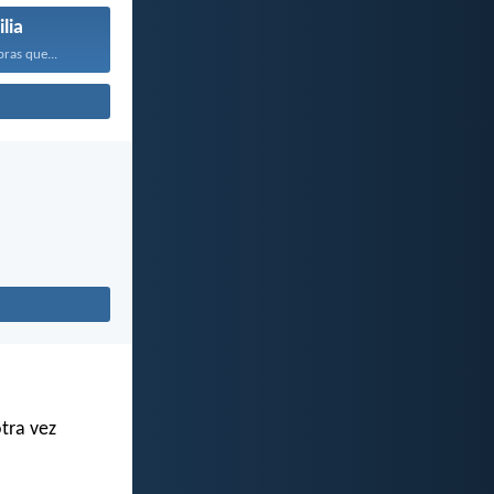
lia
bras que...
otra vez