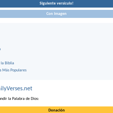
Siguiente versículo!
Con imagen
a
 la Biblia
os Más Populares
ilyVerses.net
ndir la Palabra de Dios:
Donación