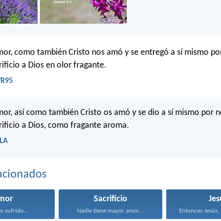
or, como también Cristo nos amó y se entregó a sí mismo po
ificio a Dios en olor fragante.
VR95
or, así como también Cristo os amó y se dio a sí mismo por n
rificio a Dios, como fragante aroma.
BLA
acionados
mor
Sacrificio
Jes
s sufrido...
Nadie tiene mayor amor...