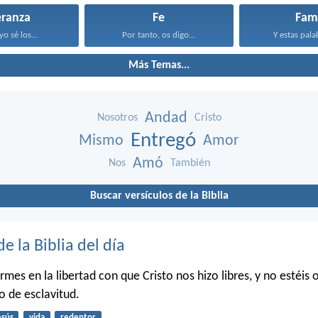
eranza
Fe
Fami
o sé los...
Por tanto, os digo...
Y estas pala
Más Temas...
Andad
Nosotros
Cristo
Entregó
Mismo
Amor
Amó
Nos
También
Buscar versículos de la Biblia
de la Biblia del día
irmes en la libertad con que Cristo nos hizo libres, y no estéis 
o de esclavitud.
esús
vida
redentor