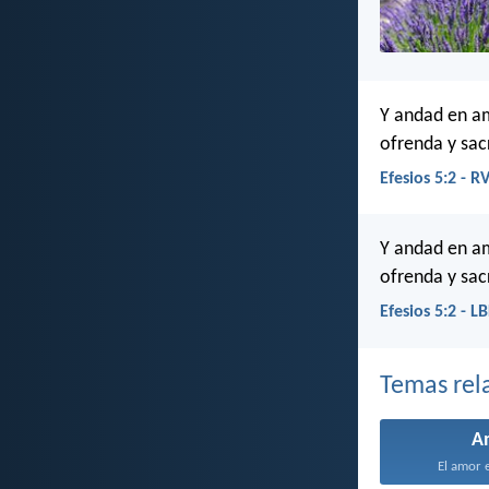
Y andad en am
ofrenda y sacr
Efesios 5:2 - R
Y andad en am
ofrenda y sac
Efesios 5:2 - L
Temas rel
A
El amor e