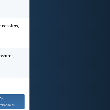
r nosotros,
osotros,
ús
Entonces Jesús, mirándolos, dijo...