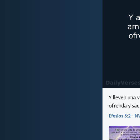
Y lleven una 
ofrenda y sacr
Efesios 5:2 - N