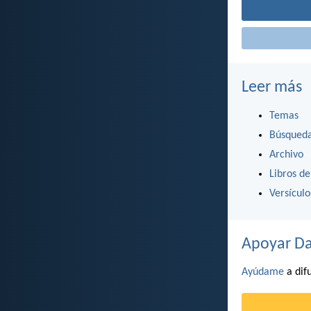
Leer más
Temas
Búsqued
Archivo
Libros de
Versícul
Apoyar Da
Ayúdame
a difu