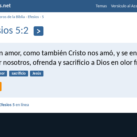
s.net
Temas
Versículo al Az
bros de la Biblia
›
Efesios
›
5
sios 5:2
n amor, como también Cristo nos amó, y se ent
nosotros, ofrenda y sacrificio a Dios en olor 
mor
sacrificio
Jesús
Efesios 5
en línea