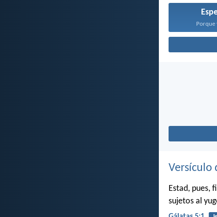
Esp
Porque y
Versículo 
Estad, pues, f
sujetos al yug
Gálatas 5:1
J