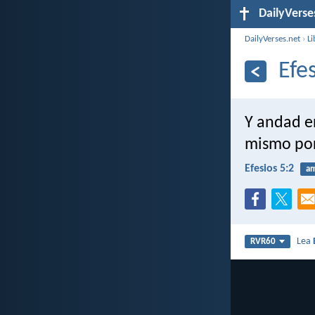
DailyVerse
DailyVerses.net
›
Li
Efe
Y andad e
mismo por 
Efesios 5:2
a
Lea
RVR60