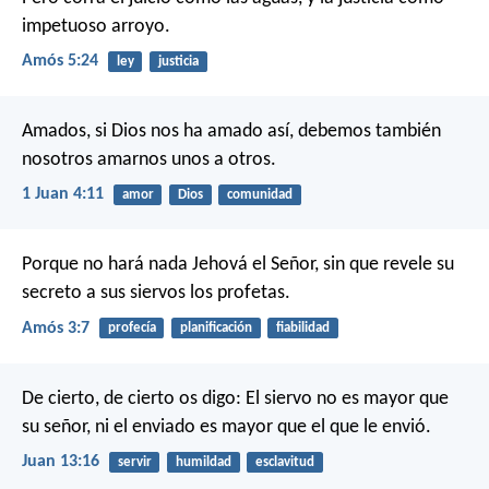
impetuoso arroyo.
Amós 5:24
ley
justicia
Amados, si Dios nos ha amado así, debemos también
nosotros amarnos unos a otros.
1 Juan 4:11
amor
Dios
comunidad
Porque no hará nada Jehová el Señor,
sin que revele su
secreto
a sus siervos los profetas.
Amós 3:7
profecía
planificación
fiabilidad
De cierto, de cierto os digo: El siervo no es mayor que
su señor, ni el enviado es mayor que el que le envió.
Juan 13:16
servir
humildad
esclavitud