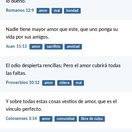
lo bueno.
Romanos 12:9
amor
mal
bondad
Nadie tiene mayor amor que este, que uno ponga su
vida por sus amigos.
Juan 15:13
amor
sacrificio
amistad
El odio despierta rencillas;
Pero el amor cubrirá todas
las faltas.
Proverbios 10:12
amor
cólera
mal
Y sobre todas estas cosas vestíos de amor, que es el
vínculo perfecto.
Colosenses 3:14
amor
comunidad
libre de culpa