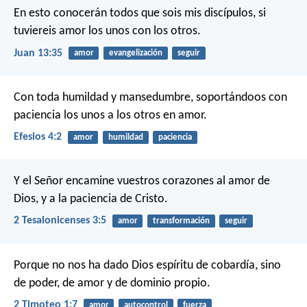
En esto conocerán todos que sois mis discípulos, si
tuviereis amor los unos con los otros.
Juan 13:35
amor
evangelización
seguir
Con toda humildad y mansedumbre, soportándoos con
paciencia los unos a los otros en amor.
Efesios 4:2
amor
humildad
paciencia
Y el Señor encamine vuestros corazones al amor de
Dios, y a la paciencia de Cristo.
2 Tesalonicenses 3:5
amor
transformación
seguir
Porque no nos ha dado Dios espíritu de cobardía, sino
de poder, de amor y de dominio propio.
2 Timoteo 1:7
amor
autocontrol
fuerza