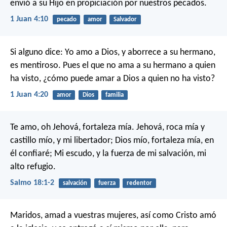
envió a su Hijo en propiciación por nuestros pecados.
1 Juan 4:10
pecado
amor
Salvador
Si alguno dice: Yo amo a Dios, y aborrece a su hermano,
es mentiroso. Pues el que no ama a su hermano a quien
ha visto, ¿cómo puede amar a Dios a quien no ha visto?
1 Juan 4:20
amor
Dios
familia
Te amo, oh Jehová, fortaleza mía.
Jehová, roca mía y
castillo mío, y mi libertador;
Dios mío, fortaleza mía, en
él confiaré;
Mi escudo, y la fuerza de mi salvación, mi
alto refugio.
Salmo 18:1-2
salvación
fuerza
redentor
Maridos, amad a vuestras mujeres, así como Cristo amó