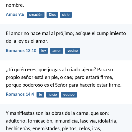
nombre.
Amós 9:6
creación
Dios
cielo
El amor no hace mal al prójimo; así que el cumplimiento
de la ley es el amor.
Romanos 13:10
ley
amor
vecino
¿Tú quién eres, que juzgas al criado ajeno? Para su
propio señor está en pie, o cae; pero estará firme,
porque poderoso es el Señor para hacerle estar firme.
Romanos 14:4
fe
juicio
equipo
Y manifiestas son las obras de la carne, que son:
adulterio, fornicación, inmundicia, lascivia, idolatría,
hechicerías, enemistades, pleitos, celos, iras,