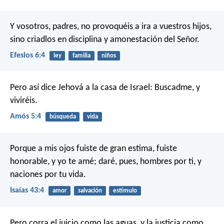
Y vosotros, padres, no provoquéis a ira a vuestros hijos,
sino criadlos en disciplina y amonestación del Señor.
Efesios 6:4
ley
familia
niños
Pero así dice Jehová a la casa de Israel: Buscadme, y
viviréis.
Amós 5:4
búsqueda
vida
Porque a mis ojos fuiste de gran estima,
fuiste
honorable, y yo te amé;
daré, pues, hombres por ti,
y
naciones por tu vida.
Isaías 43:4
amor
salvación
estímulo
Pero corra el juicio como las aguas,
y la justicia como