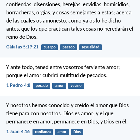
contiendas, disensiones, herejías, envidias, homicidios,
borracheras, orgías, y cosas semejantes a estas; acerca
de las cuales os amonesto, como ya os lo he dicho
antes, que los que practican tales cosas no heredarán el
reino de Dios.
Gálatas 5:19-21
cuerpo
pecado
sexualidad
Y ante todo, tened entre vosotros ferviente amor;
porque el amor cubrirá multitud de pecados.
1 Pedro 4:8
pecado
amor
vecino
Y nosotros hemos conocido y creído el amor que Dios
tiene para con nosotros. Dios es amor; y el que
permanece en amor, permanece en Dios, y Dios en él.
1 Juan 4:16
confianza
amor
Dios