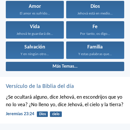
Amor
Dios
El amor es sufrido...
Jehová está en medio...
Vida
Fe
Jehová te guardará de...
Por tanto, os digo...
Salvación
Familia
Y en ningún otro...
Y estas palabras que...
Más Temas...
Versículo de la Biblia del día
¿Se ocultará alguno, dice Jehová, en escondrijos que yo
no lo vea?
¿No lleno yo, dice Jehová, el cielo y la tierra?
Jeremías 23:24
Dios
cielo