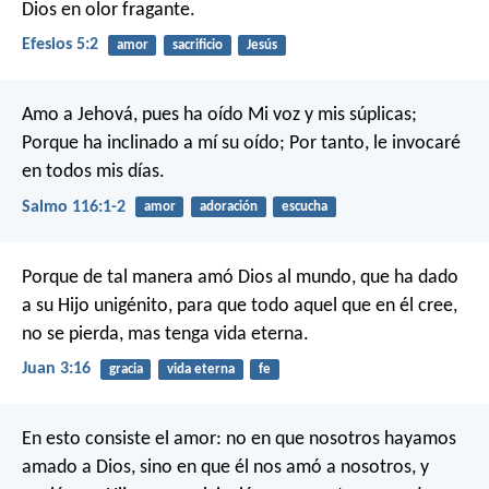
Dios en olor fragante.
Efesios 5:2
amor
sacrificio
Jesús
Amo a Jehová, pues ha oído
Mi voz y mis súplicas;
Porque ha inclinado a mí su oído;
Por tanto, le invocaré
en todos mis días.
Salmo 116:1-2
amor
adoración
escucha
Porque de tal manera amó Dios al mundo, que ha dado
a su Hijo unigénito, para que todo aquel que en él cree,
no se pierda, mas tenga vida eterna.
Juan 3:16
gracia
vida eterna
fe
En esto consiste el amor: no en que nosotros hayamos
amado a Dios, sino en que él nos amó a nosotros, y