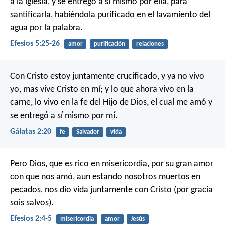
a la iglesia, y se entregó a sí mismo por ella, para
santificarla, habiéndola purificado en el lavamiento del
agua por la palabra.
Efesios 5:25-26
amor
purificación
relaciones
Con Cristo estoy juntamente crucificado, y ya no vivo
yo, mas vive Cristo en mí; y lo que ahora vivo en la
carne, lo vivo en la fe del Hijo de Dios, el cual me amó y
se entregó a sí mismo por mí.
Gálatas 2:20
fe
Salvador
vida
Pero Dios, que es rico en misericordia, por su gran amor
con que nos amó, aun estando nosotros muertos en
pecados, nos dio vida juntamente con Cristo (por gracia
sois salvos).
Efesios 2:4-5
misericordia
amor
Jesús