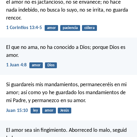
el amor no es jactancioso, no se envanece; no hace
nada indebido, no busca lo suyo, no se irrita, no guarda
rencor.
1 Corintios 13:4-5
amor
paciencia
cólera
El que no ama, no ha conocido a Dios; porque Dios es
amor.
1 Juan 4:8
amor
Dios
Si guardareis mis mandamientos, permaneceréis en mi
amor; así como yo he guardado los mandamientos de
mi Padre, y permanezco en su amor.
Juan 15:10
ley
amor
Jesús
El amor sea sin fingimiento. Aborreced lo malo, seguid