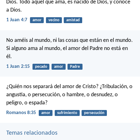
Dios. Todo aquel que ama, es nacido de Dios, y conoce
a Dios.
1 Juan 4:7
amor
vecino
amistad
No améis al mundo, ni las cosas que están en el mundo.
Si alguno ama al mundo, el amor del Padre no está en
él.
1 Juan 2:15
pecado
amor
Padre
¿Quién nos separará del amor de Cristo? ¿Tribulación, o
angustia, o persecución, o hambre, o desnudez, o
peligro, o espada?
Romanos 8:35
amor
sufrimiento
persecución
Temas relacionados