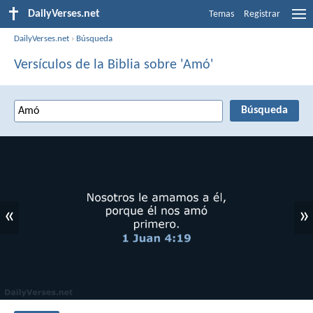
DailyVerses.net
Temas
Registrar
DailyVerses.net
›
Búsqueda
Versículos de la Biblia sobre 'Amó'
«
»