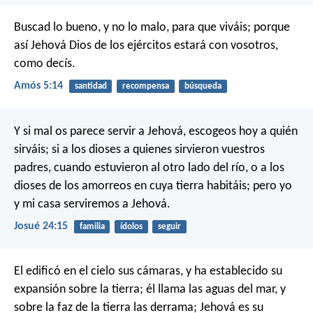
Buscad lo bueno, y no lo malo, para que viváis;
porque
así Jehová Dios de los ejércitos estará con vosotros,
como decís.
Amós 5:14
santidad
recompensa
búsqueda
Y si mal os parece servir a Jehová, escogeos hoy a quién
sirváis; si a los dioses a quienes sirvieron vuestros
padres, cuando estuvieron al otro lado del río, o a los
dioses de los amorreos en cuya tierra habitáis; pero yo
y mi casa serviremos a Jehová.
Josué 24:15
familia
ídolos
seguir
El edificó en el cielo sus cámaras,
y ha establecido su
expansión sobre la tierra;
él llama las aguas del mar,
y
sobre la faz de la tierra las derrama;
Jehová es su