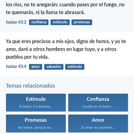
los ríos, no te anegarán;
cuando pases por el fuego, no
te quemarás,
ni la llama te abrasará.
Isaías 43:2
confianza
estímulo
promesas
Ya que eres precioso a mis ojos,
digno de honra, y yo te
amo,
daré a otros hombres en lugar tuyo,
y a otros
pueblos por tu vida.
Isaías 43:4
amor
salvación
estímulo
Temas relacionados
Estímulo
Confianza
El Señor irá delante...
Confía en el Señor...
Promesas
Amor
No temas, porque yo...
El amor es paciente...