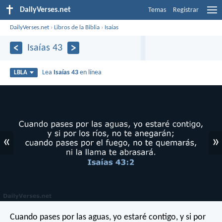
DailyVerses.net
Temas
Registrar
DailyVerses.net
›
Libros de la Biblia
›
Isaías
Isaías 43
Lea
Isaías 43
en línea
LBLA
«
»
Cuando pases por las aguas, yo estaré contigo,
y si por