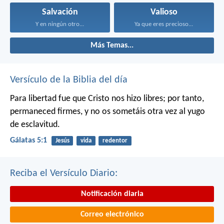
Salvación
Valioso
Y en ningún otro...
Ya que eres precioso...
Más Temas...
Versículo de la Biblia del día
Para libertad fue que Cristo nos hizo libres; por tanto,
permaneced firmes, y no os sometáis otra vez al yugo
de esclavitud.
Gálatas 5:1
Jesús
vida
redentor
Reciba el Versículo Diario:
Notificación diaria
Correo electrónico