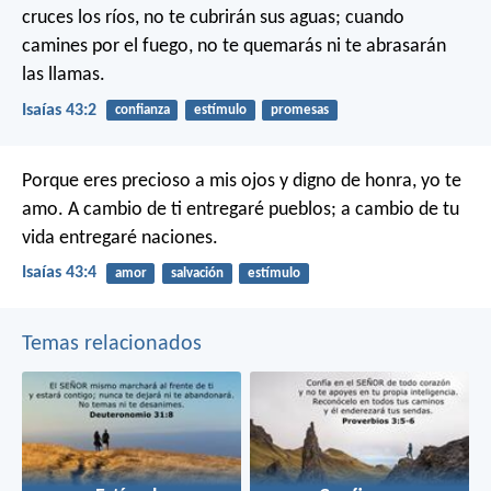
cruces los ríos,
no te cubrirán sus aguas;
cuando
camines por el fuego,
no te quemarás ni te abrasarán
las llamas.
Isaías 43:2
confianza
estímulo
promesas
Porque eres precioso a mis ojos
y digno de honra, yo te
amo.
A cambio de ti entregaré pueblos;
a cambio de tu
vida entregaré naciones.
Isaías 43:4
amor
salvación
estímulo
Temas relacionados