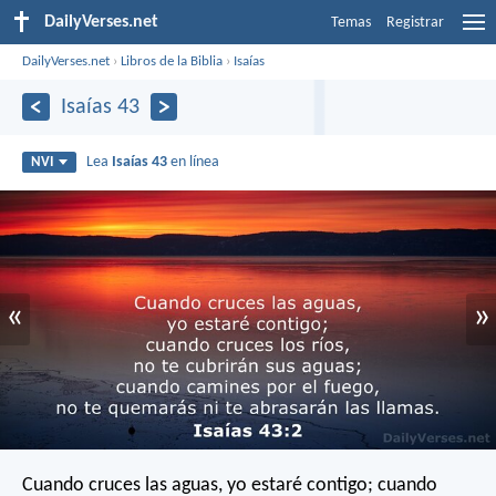
DailyVerses.net
Temas
Registrar
DailyVerses.net
›
Libros de la Biblia
›
Isaías
Isaías 43
Lea
Isaías 43
en línea
NVI
«
»
Cuando cruces las aguas,
yo estaré contigo;
cuando