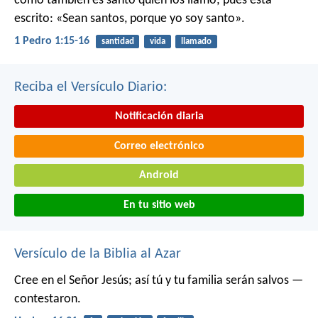
como también es santo quien los llamó; pues está
escrito: «Sean santos, porque yo soy santo».
1 Pedro 1:15-16
santidad
vida
llamado
Reciba el Versículo Diario:
Notificación diaria
Correo electrónico
Android
En tu sitio web
Versículo de la Biblia al Azar
Cree en el Señor Jesús; así tú y tu familia serán salvos —
contestaron.