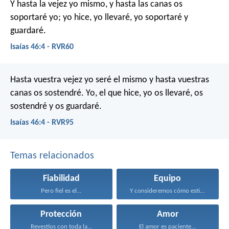
Y hasta la vejez yo mismo,
y hasta las canas os
soportaré yo;
yo hice, yo llevaré,
yo soportaré y
guardaré.
Isaías 46:4 - RVR60
Hasta vuestra vejez yo seré el mismo
y hasta vuestras
canas os sostendré.
Yo, el que hice, yo os llevaré,
os
sostendré y os guardaré.
Isaías 46:4 - RVR95
Temas relacionados
Fiabilidad
Equipo
Pero fiel es el...
Y consideremos cómo estimularnos...
Protección
Amor
Revestíos con toda la...
El amor es paciente...