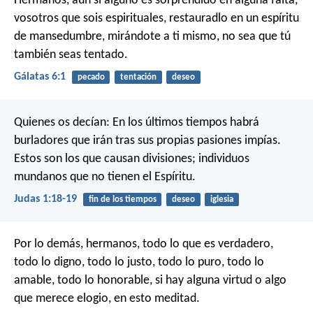
Hermanos, aun si alguno es sorprendido en alguna falta,
vosotros que sois espirituales, restauradlo en un espíritu
de mansedumbre, mirándote a ti mismo, no sea que tú
también seas tentado.
Gálatas 6:1
pecado
tentación
deseo
Quienes os decían: En los últimos tiempos habrá
burladores que irán tras sus propias pasiones impías.
Estos son los que causan divisiones; individuos
mundanos que no tienen el Espíritu.
Judas 1:18-19
fin de los tiempos
deseo
iglesia
Por lo demás, hermanos, todo lo que es verdadero,
todo lo digno, todo lo justo, todo lo puro, todo lo
amable, todo lo honorable, si hay alguna virtud o algo
que merece elogio, en esto meditad.