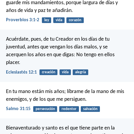
guarde mis mandamientos,
porque largura de días y
años de vida
y paz te añadirán.
Proverbios 3:1-2
ley
vida
corazón
Acuérdate, pues, de tu Creador en los días de tu
juventud,
antes que vengan los días malos,
y se
acerquen los años en que digas:
No tengo en ellos
placer.
Eclesiastés 12:1
creación
vida
alegría
En tu mano están mis años;
líbrame de la mano de mis
enemigos, y de los que me persiguen.
Salmo 31:15
persecución
redentor
salvación
Bienaventurado y santo es el que tiene parte en la