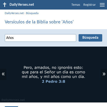
DailyVerses.net
Temas
Registrar
DailyVerses.net
›
Búsqueda
Versículos de la Biblia sobre 'Años'
«
»