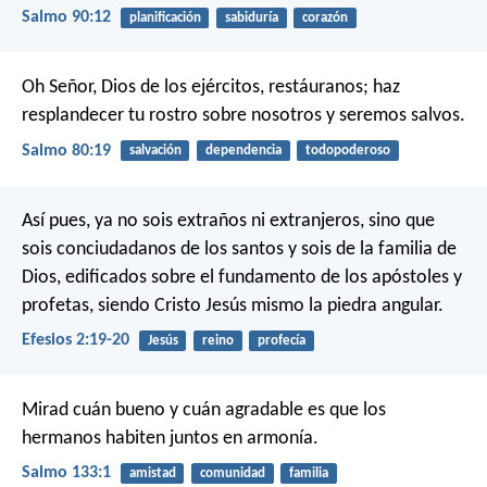
Salmo 90:12
planificación
sabiduría
corazón
Oh Señor, Dios de los ejércitos, restáuranos;
haz
resplandecer tu rostro sobre nosotros y seremos salvos.
Salmo 80:19
salvación
dependencia
todopoderoso
Así pues, ya no sois extraños ni extranjeros, sino que
sois conciudadanos de los santos y sois de la familia de
Dios, edificados sobre el fundamento de los apóstoles y
profetas, siendo Cristo Jesús mismo la piedra angular.
Efesios 2:19-20
Jesús
reino
profecía
Mirad cuán bueno y cuán agradable es
que los
hermanos habiten juntos en armonía.
Salmo 133:1
amistad
comunidad
familia