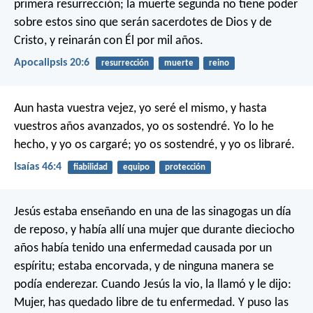
primera resurrección; la muerte segunda no tiene poder
sobre estos sino que serán sacerdotes de Dios y de
Cristo, y reinarán con Él por mil años.
Apocalipsis 20:6
resurrección
muerte
reino
Aun hasta vuestra vejez, yo seré el mismo,
y hasta
vuestros años avanzados, yo os sostendré.
Yo lo he
hecho, y yo os cargaré;
yo os sostendré, y yo os libraré.
Isaías 46:4
fiabilidad
equipo
protección
Jesús estaba enseñando en una de las sinagogas un día
de reposo, y había allí una mujer que durante dieciocho
años había tenido una enfermedad causada por un
espíritu; estaba encorvada, y de ninguna manera se
podía enderezar. Cuando Jesús la vio, la llamó y le dijo:
Mujer, has quedado libre de tu enfermedad. Y puso las