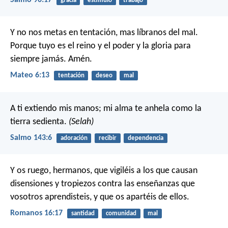
Salmo 90:17
gracia
estímulo
trabajo
Y no nos metas en tentación, mas líbranos del mal.
Porque tuyo es el reino y el poder y la gloria para
siempre jamás. Amén.
Mateo 6:13
tentación
deseo
mal
A ti extiendo mis manos;
mi alma te anhela como la
tierra sedienta.
(Selah)
Salmo 143:6
adoración
recibir
dependencia
Y os ruego, hermanos, que vigiléis a los que causan
disensiones y tropiezos contra las enseñanzas que
vosotros aprendisteis, y que os apartéis de ellos.
Romanos 16:17
santidad
comunidad
mal