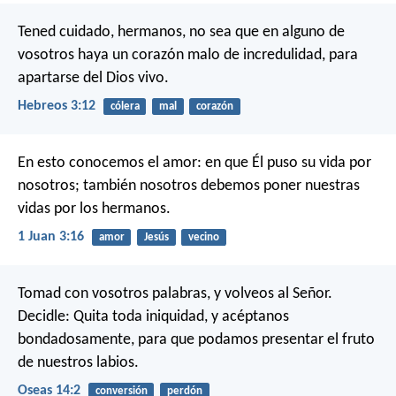
Tened cuidado, hermanos, no sea que en alguno de
vosotros haya un corazón malo de incredulidad, para
apartarse del Dios vivo.
Hebreos 3:12
cólera
mal
corazón
En esto conocemos el amor: en que Él puso su vida por
nosotros; también nosotros debemos poner nuestras
vidas por los hermanos.
1 Juan 3:16
amor
Jesús
vecino
Tomad con vosotros palabras, y volveos al Señor.
Decidle: Quita toda iniquidad,
y acéptanos
bondadosamente,
para que podamos presentar el fruto
de nuestros labios.
Oseas 14:2
conversión
perdón