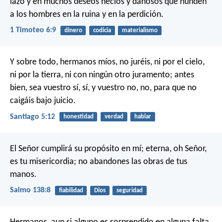
lazo y en muchos deseos necios y dañosos que hunden
a los hombres en la ruina y en la perdición.
1 Timoteo 6:9
dinero
codicia
materialismo
Y sobre todo, hermanos míos, no juréis, ni por el cielo,
ni por la tierra, ni con ningún otro juramento; antes
bien, sea vuestro sí, sí, y vuestro no, no, para que no
caigáis bajo juicio.
Santiago 5:12
honestidad
verdad
hablar
El Señor cumplirá su propósito en mí;
eterna, oh Señor,
es tu misericordia;
no abandones las obras de tus
manos.
Salmo 138:8
fiabilidad
Dios
seguridad