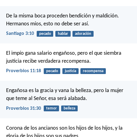
De la misma boca proceden bendición y maldición.
Hermanos míos, esto no debe ser así.
Santiago 3:10
pecado
hablar
adoración
El impío gana salario engañoso,
pero el que siembra
justicia recibe verdadera recompensa.
Proverbios 11:18
pecado
justicia
recompensa
Engañosa es la gracia y vana la belleza,
pero la mujer
que teme al Señor, esa será alabada.
Proverbios 31:30
temor
belleza
Corona de los ancianos son los hijos de los hijos,
y la
gloria de los hijos son sus padres.