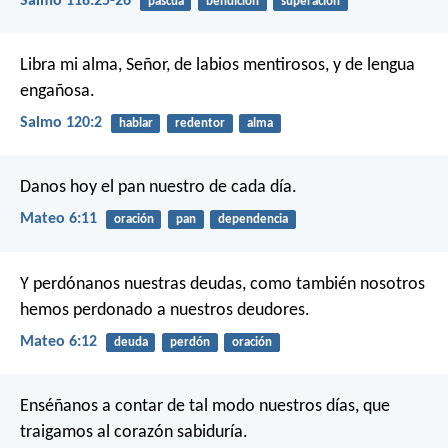
Salmo 118:25-26
pascua
bendición
superación
Libra mi alma, Señor, de labios mentirosos,
y de lengua
engañosa.
Salmo 120:2
hablar
redentor
alma
Danos hoy el pan nuestro de cada día.
Mateo 6:11
oración
pan
dependencia
Y perdónanos nuestras deudas, como también nosotros
hemos perdonado a nuestros deudores.
Mateo 6:12
deuda
perdón
oración
Enséñanos a contar de tal modo nuestros días,
que
traigamos al corazón sabiduría.