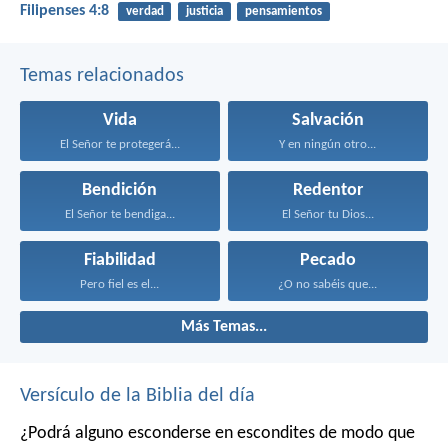
Filipenses 4:8
verdad
justicia
pensamientos
Temas relacionados
Vida
Salvación
El Señor te protegerá...
Y en ningún otro...
Bendición
Redentor
El Señor te bendiga...
El Señor tu Dios...
Fiabilidad
Pecado
Pero fiel es el...
¿O no sabéis que...
Más Temas...
Versículo de la Biblia del día
¿Podrá alguno esconderse en escondites
de modo que