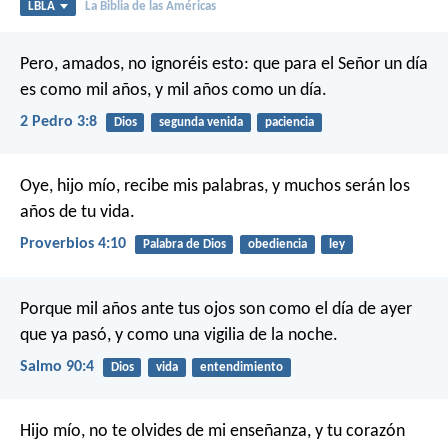
LBLA
La Biblia de las Américas
Pero, amados, no ignoréis esto: que para el Señor un día
es como mil años, y mil años como un día.
2 Pedro 3:8
Dios
segunda venida
paciencia
Oye, hijo mío, recibe mis palabras,
y muchos serán los
años de tu vida.
Proverbios 4:10
Palabra de Dios
obediencia
ley
Porque mil años ante tus ojos
son como el día de ayer
que ya pasó,
y como una vigilia de la noche.
Salmo 90:4
Dios
vida
entendimiento
Hijo mío, no te olvides de mi enseñanza,
y tu corazón