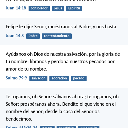
Juan 14:18
consolador
Jesús
Espíritu
Felipe le dijo: Señor, muéstranos al Padre, y nos basta.
Juan 14:8
Padre
contentamiento
Ayúdanos oh Dios de nuestra salvación,
por la gloria de
tu nombre;
líbranos y perdona nuestros pecados por
amor de tu nombre.
Salmo 79:9
salvación
adoración
pecado
Te rogamos, oh Señor: sálvanos ahora;
te rogamos, oh
Señor: prospéranos ahora.
Bendito el que viene en el
nombre del Señor;
desde la casa del Señor os
bendecimos.