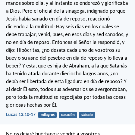
manos sobre ella, y al instante se enderezó y glorificaba
a Dios. Pero el oficial de la sinagoga, indignado porque
Jesús había sanado en día de reposo, reaccionó
diciendo a la multitud: Hay seis días en los cuales se
debe trabajar; venid, pues, en esos días y sed sanados, y
no en día de reposo. Entonces el Señor le respondió, y
dijo: Hipócritas, ¿no desata cada uno de vosotros su
buey o su asno del pesebre en día de reposo y lo lleva a
beber? Y esta, que es hija de Abraham, a la que Satanás
ha tenido atada durante dieciocho largos años, ¿no
debía ser libertada de esta ligadura en día de reposo? Y
al decir Él esto, todos sus adversarios se avergonzaban,
pero toda la multitud se regocijaba por todas las cosas
gloriosas hechas por Él.
Lucas 13:10-17
milagros
curación
sábado
No os dejaré huérfanos; vendré a vosotros.