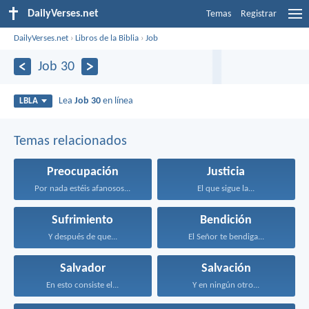
DailyVerses.net
Temas
Registrar
DailyVerses.net
›
Libros de la Biblia
›
Job
Job 30
Lea
Job 30
en línea
LBLA
Temas relacionados
Preocupación
Justicia
Por nada estéis afanosos...
El que sigue la...
Sufrimiento
Bendición
Y después de que...
El Señor te bendiga...
Salvador
Salvación
En esto consiste el...
Y en ningún otro...