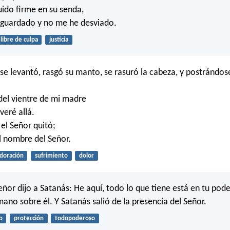
uido firme en su senda,
 guardado y no me he desviado.
libre de culpa
justicia
se levantó, rasgó su manto, se rasuró la cabeza, y postrándose
del vientre de mi madre
veré allá.
 el Señor quitó;
l nombre del Señor.
doración
sufrimiento
dolor
eñor dijo a Satanás: He aquí, todo lo que tiene está en tu pod
mano sobre él. Y Satanás salió de la presencia del Señor.
o
protección
todopoderoso