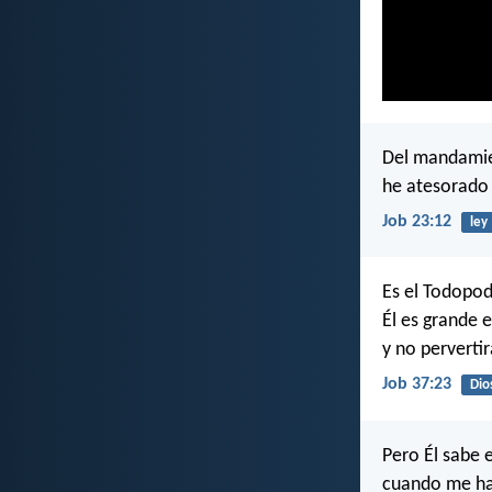
Del mandamie
he atesorado 
Job 23:12
ley
Es el Todopod
Él es grande 
y no pervertir
Job 37:23
Dio
Pero Él sabe 
cuando me ha