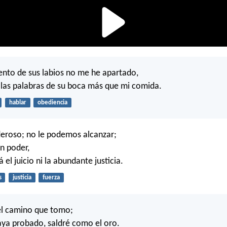
nto de sus labios no me he apartado,
las palabras de su boca más que mi comida.
hablar
obediencia
eroso; no le podemos alcanzar;
en poder,
á el juicio ni la abundante justicia.
s
justicia
fuerza
el camino que tomo;
ya probado, saldré como el oro.