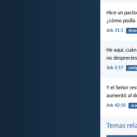
Hice un pacto
¿cómo podía 
Job 31:1
dese
He aquí, cuán
no desprecies
Job 5:17
casti
Y el Señor re
aumentó al do
Job 42:10
ora
Temas rel