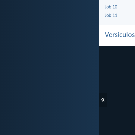
Job 10
Job 11
Versículo
«