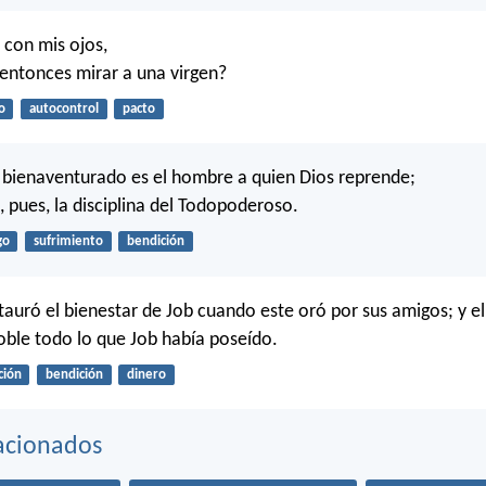
 con mis ojos,
entonces mirar a una virgen?
o
autocontrol
pacto
 bienaventurado es el hombre a quien Dios reprende;
, pues, la disciplina del Todopoderoso.
go
sufrimiento
bendición
stauró el bienestar de Job cuando este oró por sus amigos; y e
ble todo lo que Job había poseído.
ción
bendición
dinero
acionados