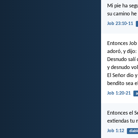
Mi pie ha seg
su camino he
Job 23:10-11
Entonces Job 
adoró, y dijo:
Desnudo salí 
y desnudo vol
El Señor dio y
bendito sea e
Job 1:20-21
a
Entonces el S
extiendas tu 
Job 1:12
diabl