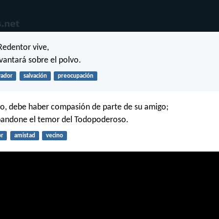
Redentor vive,
levantará sobre el polvo.
vador
salvación
preocupación
do, debe haber compasión de parte de su amigo;
bandone el temor del Todopoderoso.
r
amistad
vecino