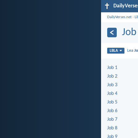
DailyVerse
DailyVerses.net
›
Li
Job
Lea
J
LBLA
Job 1
Job 2
Job 3
Job 4
Job 5
Job 6
Job 7
Job 8
Job 9