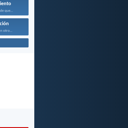
iento
de que...
ción
n otro...