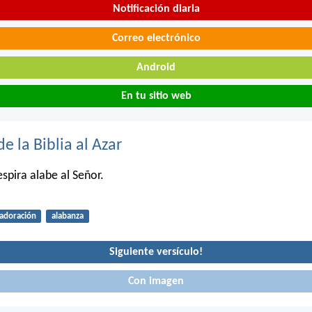
Notificación diaria
Correo electrónico
Android
En tu sitio web
de la Biblia al Azar
spira alabe al Señor.
adoración
alabanza
Siguiente versículo!
Con imagen