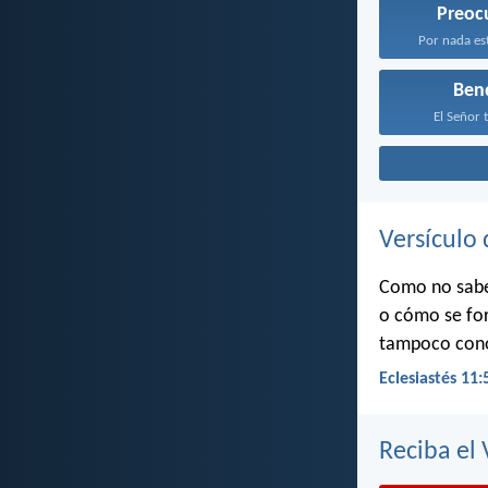
Preoc
Por nada est
Ben
El Señor 
Versículo 
Como no sabes
o cómo se for
tampoco conoc
Eclesiastés 11:
Reciba el 