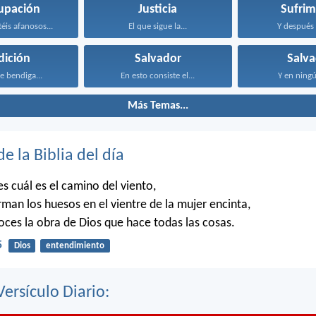
upación
Justicia
Sufrim
éis afanosos...
El que sigue la...
Y después 
dición
Salvador
Salva
te bendiga...
En esto consiste el...
Y en ningú
Más Temas...
de la Biblia del día
 cuál es el camino del viento,
man los huesos en el vientre de la mujer encinta,
es la obra de Dios que hace todas las cosas.
5
Dios
entendimiento
Versículo Diario: