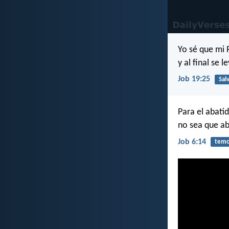
Yo sé que mi 
y al final se 
Job 19:25
Sal
Para el abati
no sea que a
Job 6:14
temo