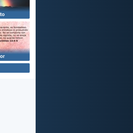
to
or