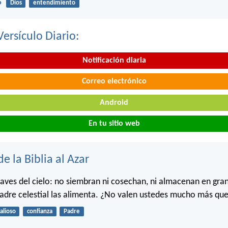
5
Dios
entendimiento
Versículo Diario:
Notificación diaria
Correo electrónico
Android
En tu sitio web
de la Biblia al Azar
s aves del cielo: no siembran ni cosechan, ni almacenan en gran
adre celestial las alimenta. ¿No valen ustedes mucho más que
alioso
confianza
Padre