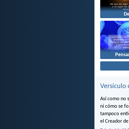
D
Pensa
Versículo 
Así como no s
ni cómo se fo
tampoco entie
el Creador de