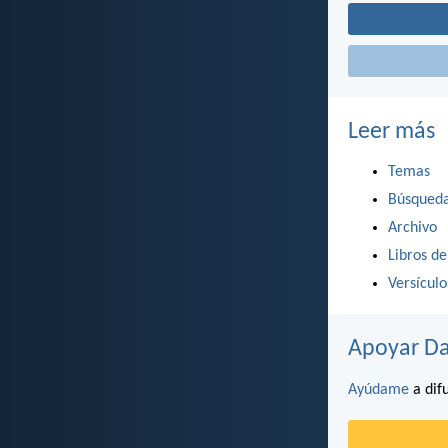
Leer más
Temas
Búsqued
Archivo
Libros de
Versícul
Apoyar Da
Ayúdame
a difu