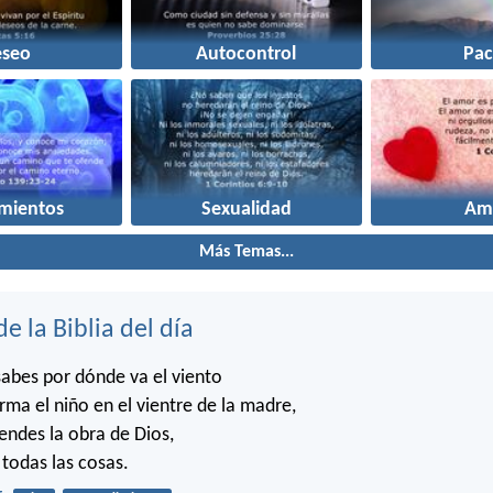
eseo
Autocontrol
Pac
mientos
Sexualidad
Am
Más Temas...
de la Biblia del día
abes por dónde va el viento
rma el niño en el vientre de la madre,
ndes la obra de Dios,
 todas las cosas.