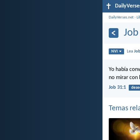
DailyVerse
DailyVerses.net
›
Li
Job
Lea
Jo
NVI
Yo había conv
no mirar con 
Job 31:1
dese
Temas rel