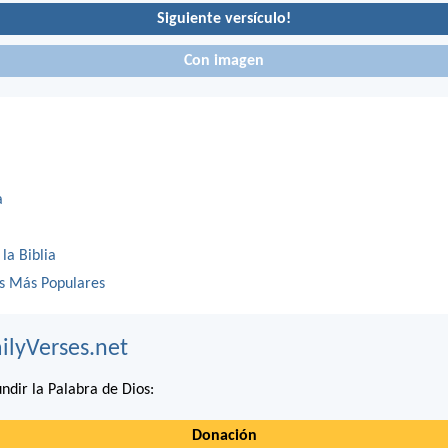
Siguiente versículo!
Con imagen
a
 la Biblia
os Más Populares
ilyVerses.net
ndir la Palabra de Dios:
Donación