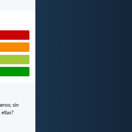
eros; sin
 ellas?