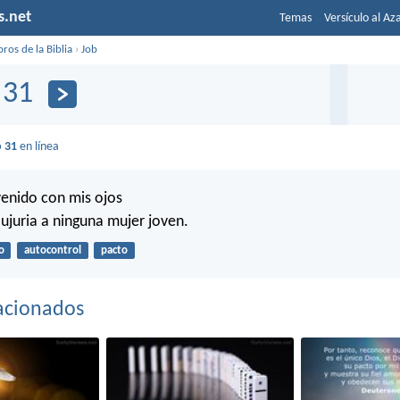
s.net
Temas
Versículo al Az
bros de la Biblia
›
Job
 31
b 31
en línea
enido con mis ojos
lujuria a ninguna mujer joven.
o
autocontrol
pacto
acionados