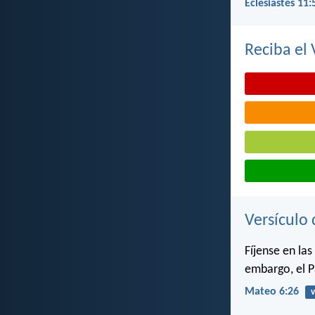
Eclesiastés 11:
Reciba el 
Versículo 
Fíjense en la
embargo, el P
Mateo 6:26
v