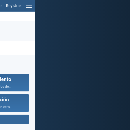
ar
Registrar
iento
os de...
ción
n otro...