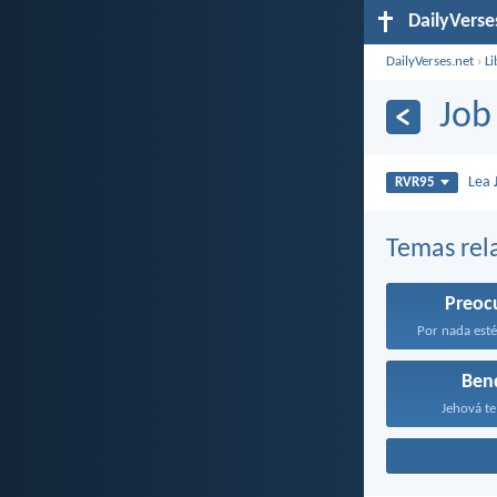
DailyVerse
DailyVerses.net
›
Li
Job
Lea
RVR95
Temas rel
Preoc
Por nada esté
Ben
Jehová te