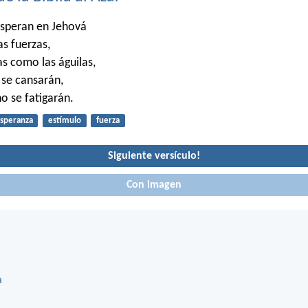
esperan en Jehová
s fuerzas,
as como las águilas,
 se cansarán,
o se fatigarán.
speranza
estímulo
fuerza
Siguiente versículo!
Con imagen
a