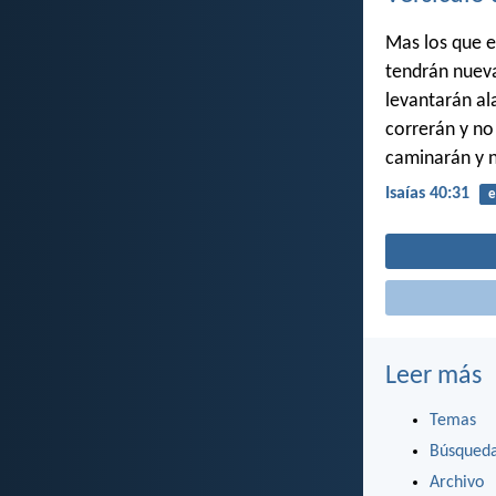
Mas los que 
tendrán nueva
levantarán al
correrán y no
caminarán y n
Isaías 40:31
e
Leer más
Temas
Búsqued
Archivo