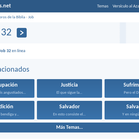
s.net
Temas
Versículo al Az
bros de la Biblia
›
Job
 32
Job 32
en línea
acionados
upación
Justicia
Sufrim
is angustiados...
El que sigue la...
Pero el Di
dición
Salvador
Salva
 bendiga y...
En esto consiste el...
Y en ningú
Más Temas...