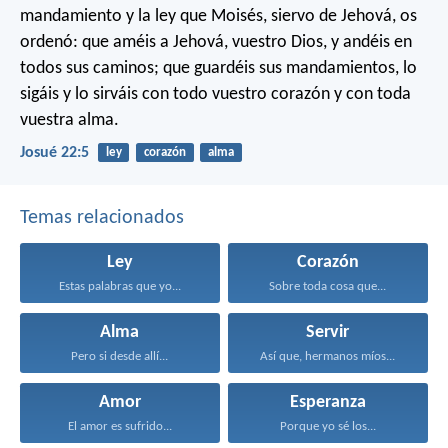
mandamiento y la ley que Moisés, siervo de Jehová, os
ordenó: que améis a Jehová, vuestro Dios, y andéis en
todos sus caminos; que guardéis sus mandamientos, lo
sigáis y lo sirváis con todo vuestro corazón y con toda
vuestra alma.
Josué 22:5
ley
corazón
alma
Temas relacionados
Ley
Corazón
Estas palabras que yo...
Sobre toda cosa que...
Alma
Servir
Pero si desde allí...
Así que, hermanos míos...
Amor
Esperanza
El amor es sufrido...
Porque yo sé los...