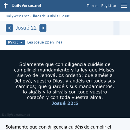
DailyVerses.net
Temas
Registrar
DailyVerses.net
›
Libros de la Biblia
›
Josué
Josué 22
Lea
Josué 22
en línea
RVR95
Solamente que con diligencia cuidéis de cumplir el