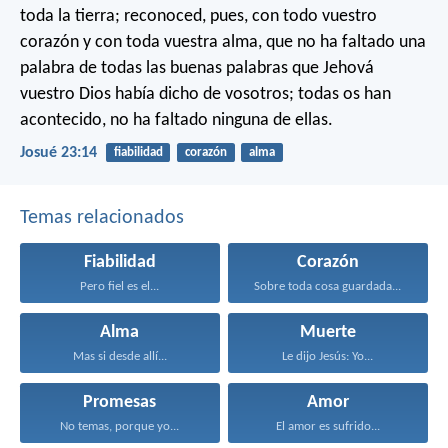
toda la tierra; reconoced, pues, con todo vuestro
corazón y con toda vuestra alma, que no ha faltado una
palabra de todas las buenas palabras que Jehová
vuestro Dios había dicho de vosotros; todas os han
acontecido, no ha faltado ninguna de ellas.
Josué 23:14
fiabilidad
corazón
alma
Temas relacionados
Fiabilidad
Corazón
Pero fiel es el...
Sobre toda cosa guardada...
Alma
Muerte
Mas si desde allí...
Le dijo Jesús: Yo...
Promesas
Amor
No temas, porque yo...
El amor es sufrido...