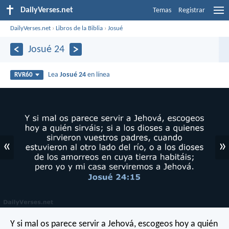
DailyVerses.net
Temas
Registrar
DailyVerses.net
›
Libros de la Biblia
›
Josué
Josué 24
Lea
Josué 24
en línea
RVR60
«
»
Y si mal os parece servir a Jehová, escogeos hoy a quién