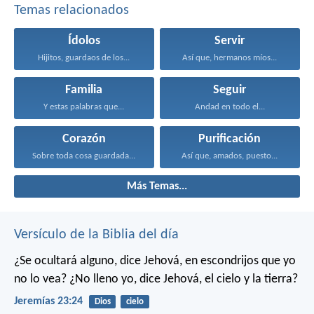
Temas relacionados
Ídolos
Servir
Hijitos, guardaos de los...
Así que, hermanos míos...
Familia
Seguir
Y estas palabras que...
Andad en todo el...
Corazón
Purificación
Sobre toda cosa guardada...
Así que, amados, puesto...
Más Temas...
Versículo de la Biblia del día
¿Se ocultará alguno, dice Jehová, en escondrijos que yo
no lo vea?
¿No lleno yo, dice Jehová, el cielo y la tierra?
Jeremías 23:24
Dios
cielo