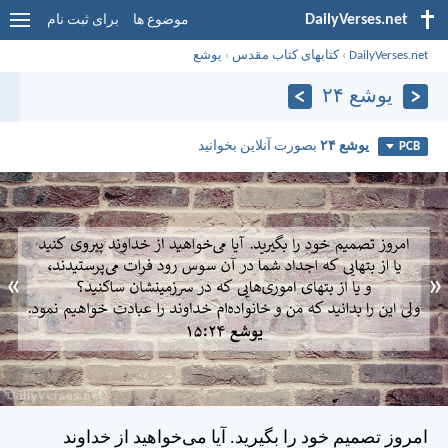
DailyVerses.net
موضوع ها
برای ثبت نام
DailyVerses.net
›
کتابهای کتاب مقدس
›
يوشع
يوشع ۲۴
يوشع ۲۴
بصورت آنلاین بخوانید
PCB
»
«
امروز تصميم خود را بگيريد. آيا می‌خواهيد از خداوند