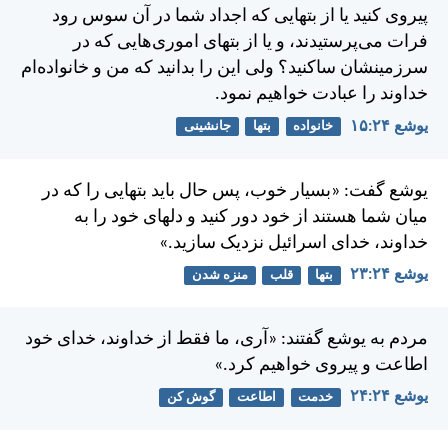
پيروی كنيد يا از بتهايی كه اجداد شما در آن سوس رود
فرات می‌پرستيدند، و يا از بتهای اموری‌هايی كه در
سرزمينشان ساكنيد؟ ولی اين را بدانيد كه من و خانواده‌ام
خداوند را عبادت خواهيم نمود.
يوشع ۲۴:‏۱۵
خانواده
بتها
جانشینی
يوشع گفت: «بسيار خوب، پس حال بايد بتهايی را كه در
ميان شما هستند از خود دور كنيد و دلهای خود را به
خداوند، خدای اسرائيل نزديک سازيد.»
يوشع ۲۴:‏۲۳
بتها
قلب
منزه شدن
مردم به يوشع گفتند: «آری، ما فقط از خداوند، خدای خود
اطاعت و پيروی خواهيم كرد.»
يوشع ۲۴:‏۲۴
خدمت
اطاعت
گوش کن